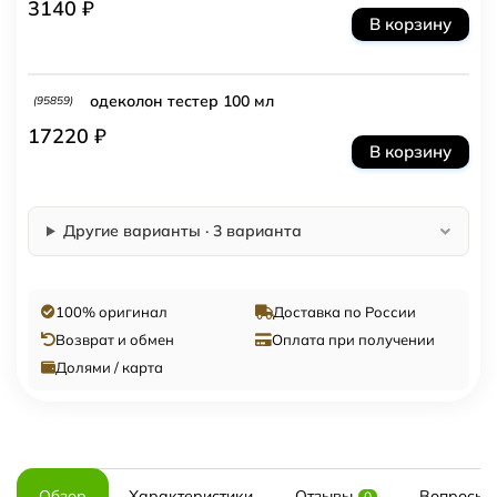
3140 ₽
В корзину
одеколон тестер 100 мл
(95859)
17220 ₽
В корзину
Другие варианты · 3 варианта
100% оригинал
Доставка по России
Возврат и обмен
Оплата при получении
Долями / карта
Обзор
Характеристики
Отзывы
Вопросы и
0