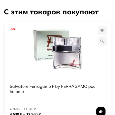
С этим товаров покупают
-5%
Salvatore Ferragamo F by FERRAGAMO pour
homme
4 760
₽
–
13 610
₽
–
4 530
₽
12 960
₽