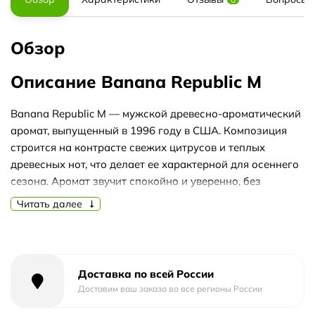
Обзор
Описание Banana Republic M
Banana Republic M — мужской древесно-ароматический
аромат, выпущенный в 1996 году в США. Композиция
строится на контрасте свежих цитрусов и теплых
древесных нот, что делает ее характерной для осеннего
сезона. Аромат звучит спокойно и уверенно, без
излишней сладости.
Читать далее
В верхних нотах звучат цитрусы, слива и лист инжира,
создавая сочное и слегка терпкое открытие. Сердце
раскрывается жасмином, розмарином и шалфеем,
добавляя аромату травянистую свежесть и легкую
Доставка по всей России
горчинку. База из мускуса, сандалового дерева и белого
Доставим ваш заказа во все регионы России
кедра придает композиции мягкость, теплоту и стойкий