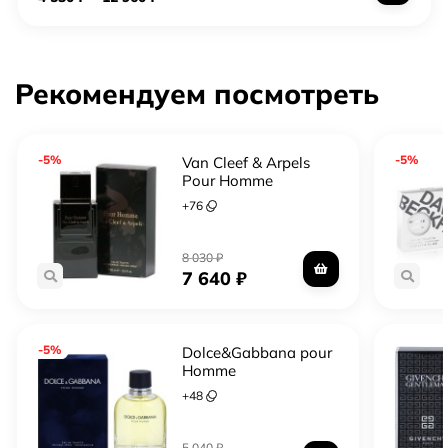
Рекомендуем посмотреть
-5%
-5%
Van Cleef & Arpels
Pour Homme
+
76
8 030
₽
7 640
₽
-5%
Dolce&Gabbana pour
Homme
+
48
5 040
₽