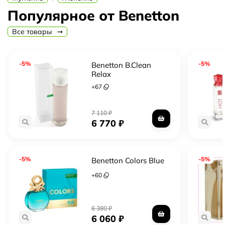
Популярное от Benetton
Все товары
-5%
-5%
Benetton B.Clean
Relax
+
67
7 110
₽
6 770
₽
-5%
-5%
Benetton Colors Blue
+
60
6 380
₽
6 060
₽