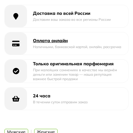
Верхние ноты: зеленый кардамон, грейпфрут и дыня.
Доставка по всей России
Доставим ваш заказа во все регионы России
Ноты сердца: герань и лист фиалки.
Оплата онлайн
Наличными, банковской картой, онлайн, рассрочка
Ноты базы: дерево Гуаяк, виргинский кедр и сиамский
бензоин.
Только оригинальная парфюмерия
При малейших сомнениях в качестве мы вернём
деньги или заменим товар — наша репутация
важнее быстрой продажи
24 часа
В течении суток отправим заказ
Страна изготовитель: Италия
Год начала производства: 2010
|
Мужские
Женские