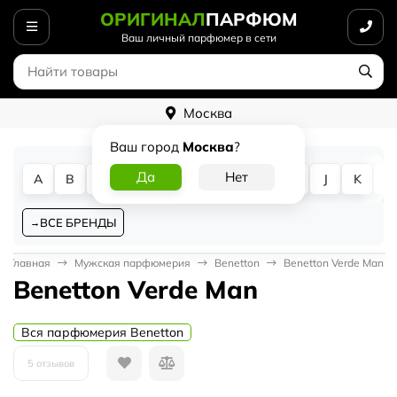
ОРИГИНАЛ
ПАРФЮМ
Ваш личный парфюмер в сети
Москва
Ваш город
Москва
?
A
B
C
D
E
F
G
H
I
J
K
L
ВСЕ БРЕНДЫ
Главная
Мужская парфюмерия
Benetton
Benetton Verde Man
Benetton Verde Man
Вся парфюмерия Benetton
5 отзывов