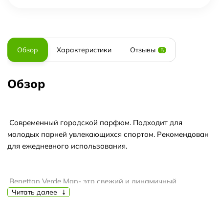
Обзор
Характеристики
Отзывы
5
Обзор
Современный городской парфюм. Подходит для
молодых парней увлекающихся спортом. Рекомендован
для ежедневного использования.
Benetton Verde Man- это свежий и динамичный
Читать далее
древесно-фужерный аромат, символизирующий
энегрию "зеленого" цвета.