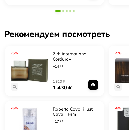
Рекомендуем посмотреть
-5%
-5%
Zirh International
Corduroy
+
14
1 510
₽
1 430
₽
-5%
-5%
Roberto Cavalli Just
Cavalli Him
+
17