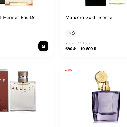
d`Hermes Eau De
Mancera Gold Incense
+
6
730
₽
–
11 130
₽
–
690
₽
10 600
₽
-6%