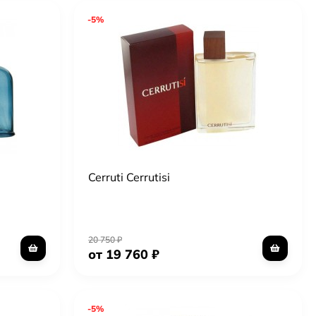
-5%
Cerruti Cerrutisi
20 750
₽
от 19 760
₽
-5%