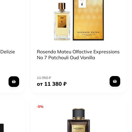
Delizie
Rosendo Mateu Olfactive Expressions
No 7 Patchouli Oud Vanilla
11 950
₽
от 11 380
₽
-5%