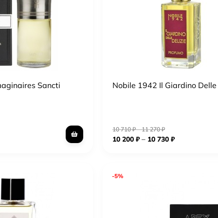
maginaires Sancti
Nobile 1942 Il Giardino Delle 
10 710
₽
–
11 270
₽
–
10 200
₽
10 730
₽
-5%