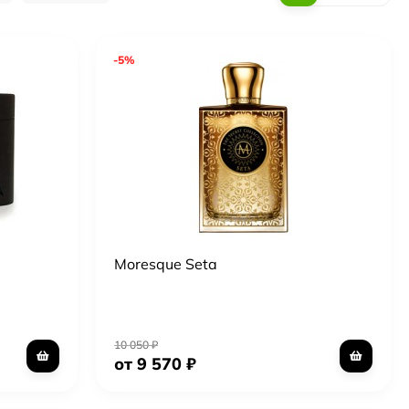
-5%
Moresque Seta
10 050
₽
от 9 570
₽