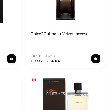
Dolce&Gabbana Velvet Incenso
2 090
₽
–
24 660
₽
–
1 990
₽
23 480
₽
-5%