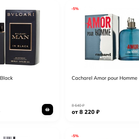
-5%
 Black
Cacharel Amor pour Homme
8 640
₽
от 8 220
₽
-5%