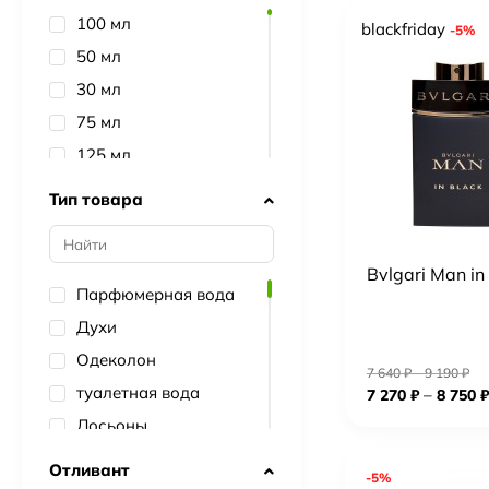
Paco Rabanne
100 мл
blackfriday
-5%
Versace
50 мл
Gucci
30 мл
Attar Collection
75 мл
Creed
125 мл
Dolce&Gabbana
2 мл
Тип товара
Hugo Boss
90 мл
Estee Lauder
150 мл
Bvlgari Man in
Carolina Herrera
5 мл
Парфюмерная вода
Kilian
10 мл
Духи
Byredo
200 мл
Одеколон
Yves Saint Laurent
7 640
₽
–
9 190
₽
1.5 мл
туалетная вода
–
7 270
₽
8 750
₽
Lanvin
20 мл
Лосьоны
Zarkoperfume
60 мл
Наборы
Отливант
Hermes
-5%
7.5 мл