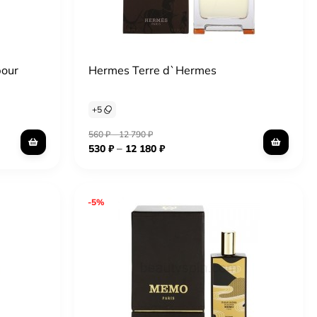
pour
Hermes Terre d`Hermes
+
5
560
₽
–
12 790
₽
–
530
₽
12 180
₽
-5%