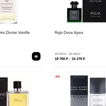
ms Divine Vanille
Roja Dove Apex
20 750
₽
–
25 380
₽
–
19 760
₽
24 170
₽
-5%