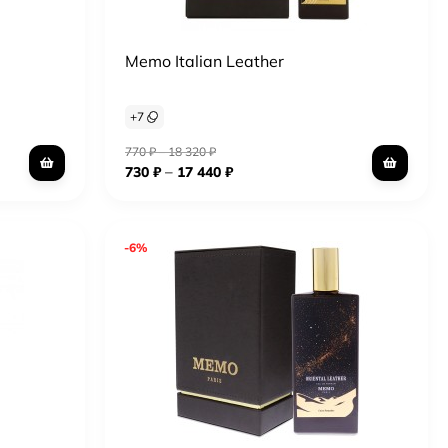
Memo Italian Leather
+
7
770
₽
–
18 320
₽
–
730
₽
17 440
₽
-6%