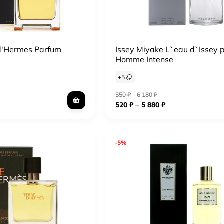
d'Hermes Parfum
Issey Miyake L`eau d`Issey 
Homme Intense
+
5
550
₽
–
6 180
₽
–
520
₽
5 880
₽
-5%