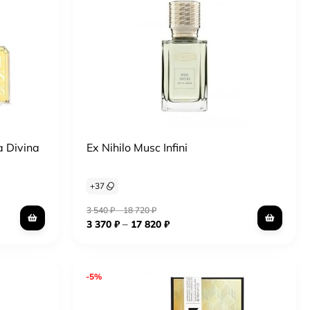
a Divina
Ex Nihilo Musc Infini
+
37
3 540
₽
–
18 720
₽
–
3 370
₽
17 820
₽
-5%