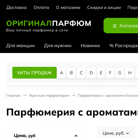
Доставка
Оплата
О магазине
Скидки и акции
Парф
ОРИГИНАЛ
ПАРФЮМ
Катало
Ваш личный парфюмер в сети
Для женщин
Для мужчин
Новинки
% Распрода
ХИТЫ ПРОДАЖ
A
B
C
D
E
F
G
H
Главная
Мужская парфюмерия
Парфюмерия с ароматами бензо
Парфюмерия с ароматам
Цена, руб.
Цена,
руб