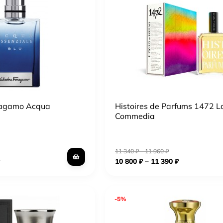
ragamo Acqua
Histoires de Parfums 1472 L
Commedia
11 340
₽
–
11 960
₽
–
10 800
₽
11 390
₽
-5%