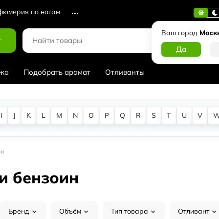
юмерия по нотам
Ваш город
Моск
г
жа
Подобрать аромат
Отливанты
I
J
K
L
M
N
O
P
Q
R
S
T
U
V
ин
и бензоин
Бренд
Объём
Тип товара
Отливант