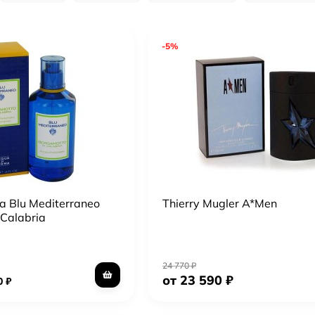
-5%
a Blu Mediterraneo
Thierry Mugler A*Men
 Calabria
24 770
₽
от 23 590
₽
0
₽