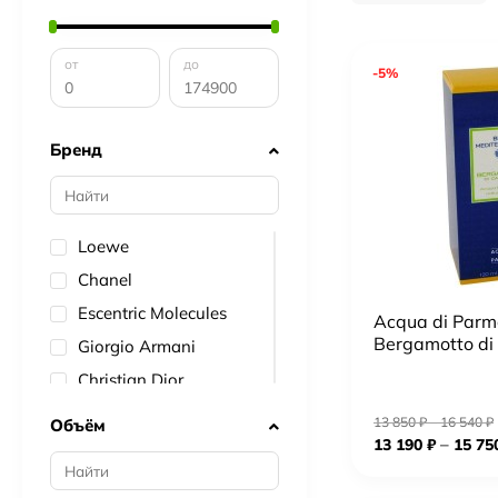
от
до
-5%
Бренд
Loewe
Chanel
Escentric Molecules
Acqua di Parm
Bergamotto di
Giorgio Armani
Christian Dior
Lacoste
13 850
₽
–
16 540
₽
Объём
–
13 190
₽
15 75
Givenchy
Lancome