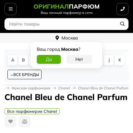
ОРИГИНАЛ
ПАРФЮМ
Ваш личный парфюмер в сети
Москва
Ваш город
Москва
?
A
B
C
D
E
F
G
H
I
J
K
L
ВСЕ БРЕНДЫ
ая
Мужская парфюмерия
Chanel
Chanel Bleu de Chanel Parfum
Chanel Bleu de Chanel Parfum
Вся парфюмерия Chanel