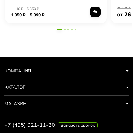
28 340
₽
1 110
₽
–
5 350
₽
от 26
–
1 050
₽
5 090
₽
КОМПАНИЯ
КАТАЛОГ
МАГАЗИН
+7 (495) 021-11-20
Заказать звонок