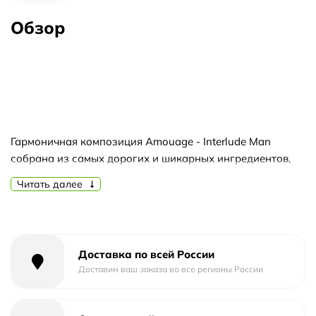
Обзор
Гармоничная композиция Amouage - Interlude Man
собрана из самых дорогих и шикарных ингредиентов,
она рождает безупречно гармоничное, пьянящее
Читать далее
звучание аромата. Превосходный выбор для стильного,
состоявшегося человека!
Доставка по всей России
Чувственные экзотические духи представляют
Доставим ваш заказа во все регионы России
категорию восточных древесных букетов, они дарят
своим героям атмосферу умиротворения, комфорта и
отдыха перед грядущими испытаниями и переменами.