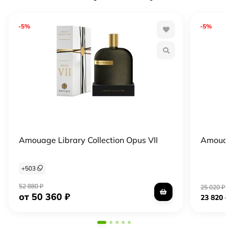
-5%
-5%
Amouage Library Collection Opus VII
Amouag
+
503
52 880
₽
25 020
₽
от 50 360
₽
23 820