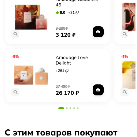
Основные ноты: Бергамот, орегано, Перец, Ладан,
46
Амбра, Лабданум, Опопонакс, кожа, пачули, дерево
5.0
+
31
Агар и Сандаловое дерево.
3 280
₽
3 120
₽
год выпуска: 2012
-5%
-5%
Amouage Love
Delight
+
261
27 480
₽
26 170
₽
С этим товаров покупают