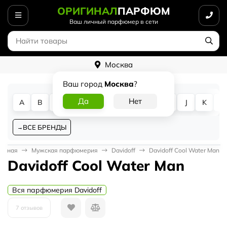
ОРИГИНАЛ
ПАРФЮМ
Ваш личный парфюмер в сети
Москва
Ваш город
Москва
?
A
B
C
D
E
F
G
H
I
J
K
L
ВСЕ БРЕНДЫ
лавная
Мужская парфюмерия
Davidoff
Davidoff Cool Water Man
Davidoff Cool Water Man
Вся парфюмерия Davidoff
7 отзывов