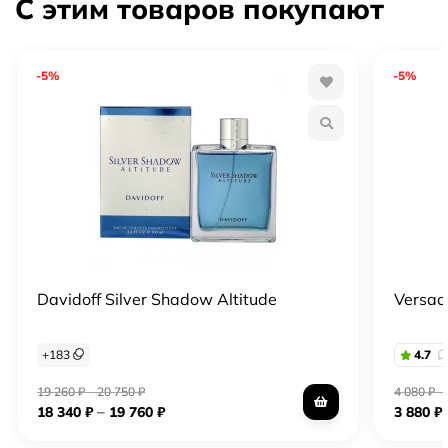
С этим товаров покупают
-5%
-5%
Davidoff Silver Shadow Altitude
Versac
+
183
4.7
19 260
₽
–
20 750
₽
4 080
₽
–
–
18 340
₽
19 760
₽
3 880
₽