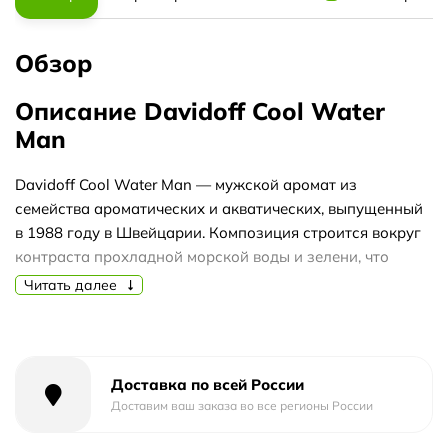
Обзор
Описание Davidoff Cool Water
Man
Davidoff Cool Water Man — мужской аромат из
семейства ароматических и акватических, выпущенный
в 1988 году в Швейцарии. Композиция строится вокруг
контраста прохладной морской воды и зелени, что
делает её естественным выбором для летнего дня.
Читать далее
Верхние ноты открываются лавандой, мятой,
кориандром, розмарином и морской водой с оттенком
Calone. В сердце раскрываются сандаловое дерево,
Доставка по всей России
жасмин, нероли и герань, придавая мягкость. База из
Доставим ваш заказа во все регионы России
дубового мха, мускуса, амбры, белого кедра и табака
добавляет глубину и стойкость.