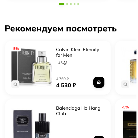
Рекомендуем посмотреть
-5%
Calvin Klein Eternity
for Men
+
45
4 760
₽
4 530
₽
-5%
Balenciaga Ho Hang
Club