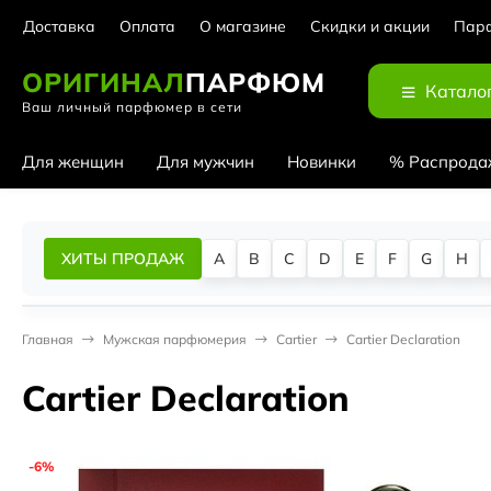
Доставка
Оплата
О магазине
Скидки и акции
Парф
ОРИГИНАЛ
ПАРФЮМ
Катало
Ваш личный парфюмер в сети
Для женщин
Для мужчин
Новинки
% Распрода
ХИТЫ ПРОДАЖ
A
B
C
D
E
F
G
H
Главная
Мужская парфюмерия
Cartier
Cartier Declaration
Cartier Declaration
-6%