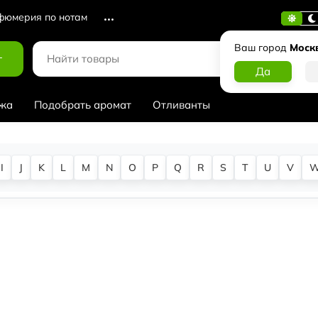
юмерия по нотам
Ваш город
Моск
г
жа
Подобрать аромат
Отливанты
I
J
K
L
M
N
O
P
Q
R
S
T
U
V