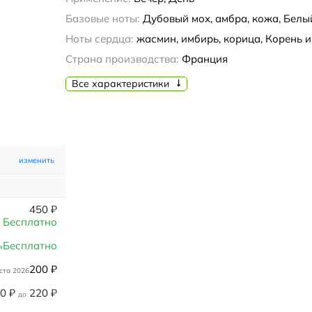
Базовые ноты:
Дубовый мох, амбра, кожа, Белый
Ноты сердца:
жасмин, имбирь, корица, Корень 
Страна производства:
Франция
Все характеристики
изменить
450
₽
Бесплатно
Бесплатно
я
200
₽
ста 2026
80
₽
220
₽
до