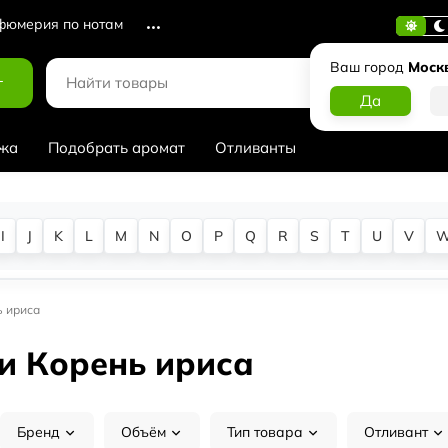
юмерия по нотам
Ваш город
Моск
г
жа
Подобрать аромат
Отливанты
I
J
K
L
M
N
O
P
Q
R
S
T
U
V
 ириса
и Корень ириса
Бренд
Объём
Тип товара
Отливант