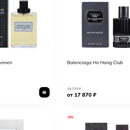
lemen
Balenciaga Ho Hang Club
18 770
₽
от 17 870
₽
-5%