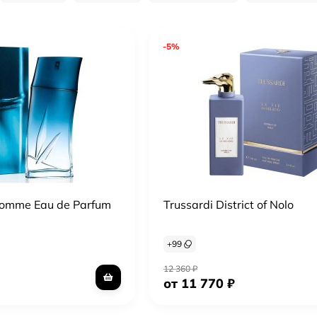
-5%
Homme Eau de Parfum
Trussardi District of Nolo
+
99
12 360
₽
от 11 770
₽