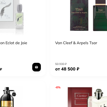
on Eclat de Joie
Van Cleef & Arpels Tsar
50 930
₽
от 48 500
₽
₽
-6%