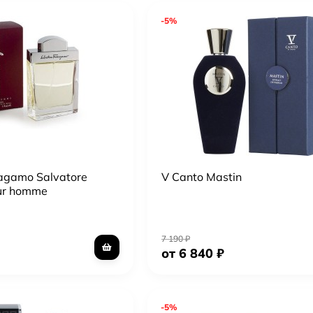
-5%
ragamo Salvatore
V Canto Mastin
ur homme
7 190
₽
от 6 840
₽
-5%