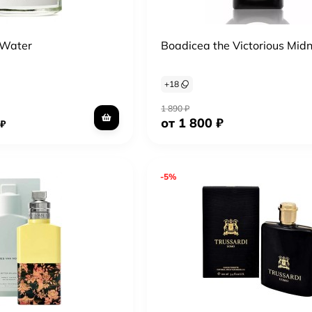
 Water
Boadicea the Victorious Midn
+
18
1 890
₽
от 1 800
₽
₽
-5%