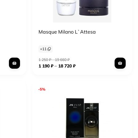
Masque Milano L`Attesa
+
11
1 250
₽
–
19 660
₽
–
1 190
₽
18 720
₽
-5%