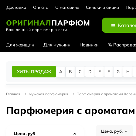
Доставка
Оплата
О магазине
Скидки и акции
Парф
ОРИГИНАЛ
ПАРФЮМ
Катало
Ваш личный парфюмер в сети
Для женщин
Для мужчин
Новинки
% Распрода
ХИТЫ ПРОДАЖ
A
B
C
D
E
F
G
H
Главная
Мужская парфюмерия
Парфюмерия с ароматами Корень
Парфюмерия с ароматам
Цена, руб.
Цена,
руб