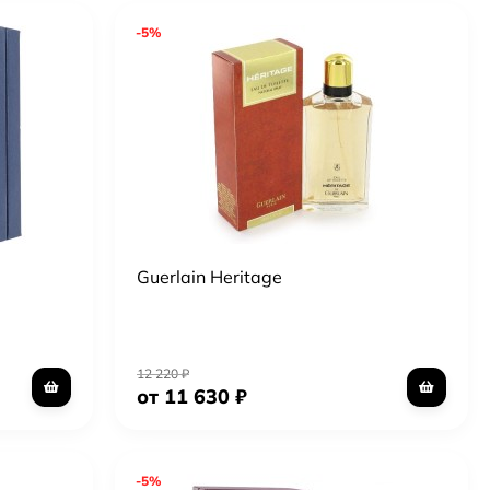
-5%
Guerlain Heritage
12 220
₽
от 11 630
₽
-5%