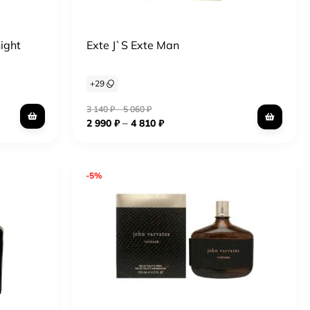
ight
Exte J`S Exte Man
+
29
3 140
₽
–
5 060
₽
–
2 990
₽
4 810
₽
-5%