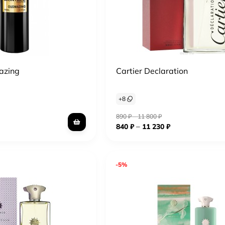
azing
Cartier Declaration
+
8
890
₽
–
11 800
₽
–
840
₽
11 230
₽
-5%