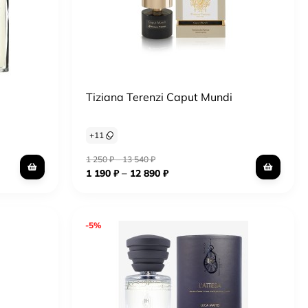
Tiziana Terenzi Caput Mundi
+
11
1 250
₽
–
13 540
₽
–
1 190
₽
12 890
₽
-5%