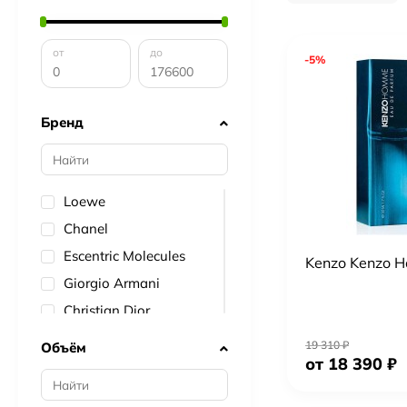
от
до
-5%
Бренд
Loewe
Chanel
Escentric Molecules
Kenzo Kenzo 
Giorgio Armani
Christian Dior
Lacoste
19 310
₽
Объём
от 18 390
₽
Givenchy
Lancome