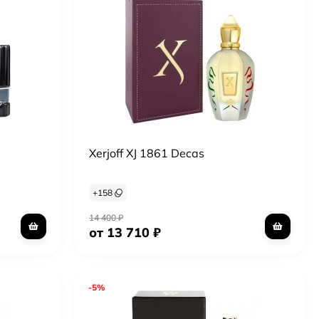
Xerjoff XJ 1861 Decas
+
158
14 400
₽
от 13 710
₽
-5%