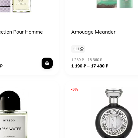
ection Pour Homme
Amouage Meander
+
11
1 250
₽
–
18 360
₽
–
₽
1 190
₽
17 480
₽
-5%