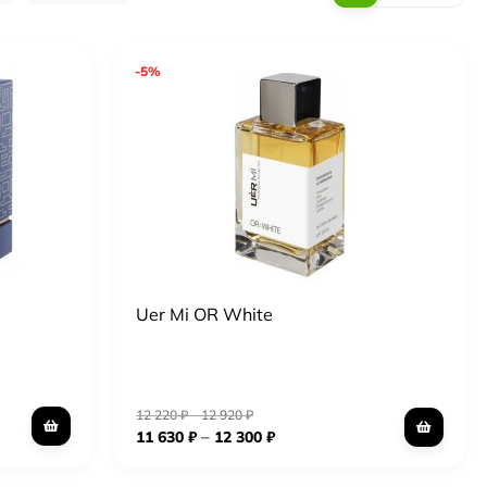
-5%
Uer Mi OR White
12 220
₽
–
12 920
₽
–
11 630
₽
12 300
₽