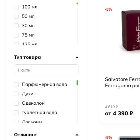
Paco Rabanne
100 мл
-5%
Versace
50 мл
Gucci
30 мл
Attar Collection
75 мл
Creed
125 мл
Dolce&Gabbana
2 мл
Тип товара
Hugo Boss
90 мл
Estee Lauder
150 мл
Salvatore Fer
Carolina Herrera
5 мл
Парфюмерная вода
Ferragamo po
Kilian
10 мл
Духи
Byredo
200 мл
Одеколон
Yves Saint Laurent
4 610
₽
1.5 мл
туалетная вода
от 4 390
₽
Lanvin
20 мл
Лосьоны
Zarkoperfume
60 мл
Наборы
Отливант
Hermes
7.5 мл
-5%