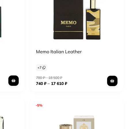
Memo Italian Leather
+
7
780
₽
–
18 500
₽
–
740
₽
17 610
₽
-5%