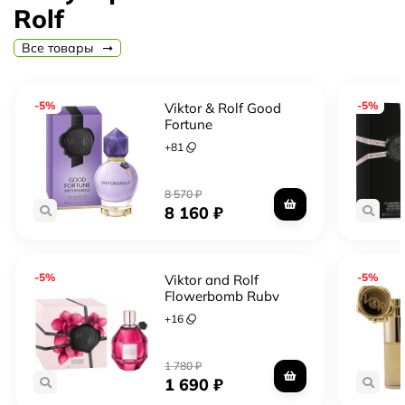
экстравагантными коллекциями, которые всегда
Rolf
находят отклик у своих поклонников.
Все товары
-5%
-5%
Viktor & Rolf Good
Fortune
+
81
8 570
₽
8 160
₽
-5%
-5%
Viktor and Rolf
Flowerbomb Ruby
Orchid
+
16
1 780
₽
1 690
₽