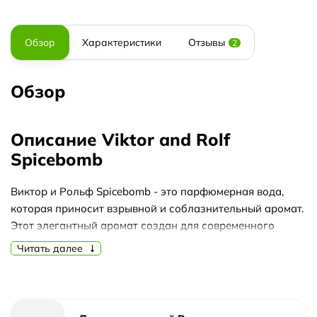
Обзор
Характеристики
Отзывы
2
Обзор
Описание Viktor and Rolf
Spicebomb
Виктор и Рольф Spicebomb - это парфюмерная вода,
которая приносит взрывной и соблазнительный аромат.
Этот элегантный аромат создан для современного
мужчины, который ищет сильные и мужественные ноты.
Читать далее
Аромат Виктор и Рольф Spicebomb - это истинная
бомба, которая оставляет след своей уникальной
стойкостью. Его аромат проникает в каждый уголок