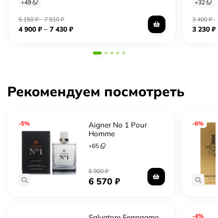
+
49
+
32
5 150
₽
–
7 810
₽
3 400
₽
–
–
4 900
₽
7 430
₽
3 230
₽
Рекомендуем посмотреть
-5%
-6%
Aigner No 1 Pour
Homme
+
65
6 900
₽
6 570
₽
-4%
Salvatore Ferragamo