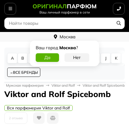
ОРИГИНАЛ
ПАРФЮМ
Ваш личный парфюмер в сети
Москва
Ваш город
Москва
?
A
B
C
D
E
F
G
H
I
J
K
L
ВСЕ БРЕНДЫ
Мужская парфюмерия
Viktor and Rolf
Viktor and Rolf Spicebomb
Viktor and Rolf Spicebomb
Вся парфюмерия Viktor and Rolf
2 отзыва