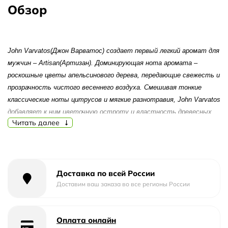
Обзор
John Varvatos(Джон Варватос) создает первый легкий аромат для
мужчин – Artisan(Артизан). Доминирующая нота аромата –
роскошные цветы апельсинового дерева, передающие свежесть и
прозрачность чистого весеннего воздуха. Смешивая тонкие
классические ноты цитрусов и мягкие разнотравия, John Varvatos
добавляет к ним цветочную остроту и властность древесных
Читать далее
оттенков. Он возрождает старинное искусство и представляет
свое новое издание в изысканном плетеном футляре, который
подчеркивает роскошь рукотворной работы и говорит о высоком
качестве самого аромата. Artisan – для настоящих творцов
Доставка по всей России
своей жизни! Композиция: сицилийский клементин, танжело,
Доставим ваш заказа во все регионы России
зимний мандарин, тимьян, майоран, лавандин, цветы
африканского апельсина, индийская маррайя (оранжевый жасмин),
экстракты имбиря, парфюмерные ингредиенты лаборатории
Оплата онлайн
Givaudan (табачные ноты кефалиса, древесно-амбровые belambre