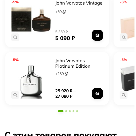
-5%
-5%
John Varvatos Vintage
+
50
5 350
₽
5 090
₽
-5%
-5%
John Varvatos
Platinum Edition
+
259
–
25 920
₽
27 080
₽
С этим товаров покупают