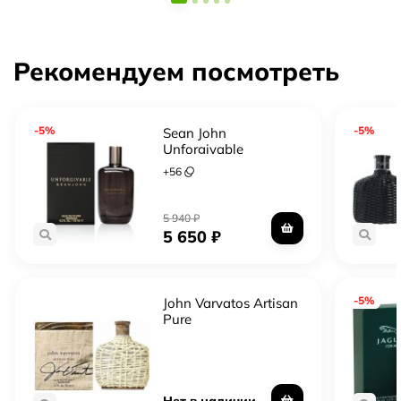
Рекомендуем посмотреть
-5%
-5%
Sean John
Unforgivable
+
56
5 940
₽
5 650
₽
-5%
John Varvatos Artisan
Pure
Нет в наличии