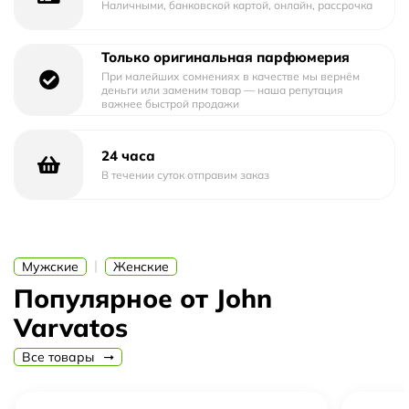
Наличными, банковской картой, онлайн, рассрочка
и georgywood, белый мускус serenolide).
Только оригинальная парфюмерия
При малейших сомнениях в качестве мы вернём
деньги или заменим товар — наша репутация
важнее быстрой продажи
24 часа
В течении суток отправим заказ
|
Мужские
Женские
Популярное от John
Varvatos
Все товары