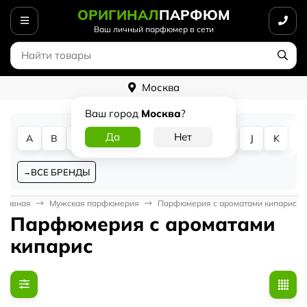
ОРИГИНАЛ
ПАРФЮМ
Ваш личный парфюмер в сети
Москва
Ваш город
Москва
?
A
B
C
D
E
F
G
H
I
J
K
L
ВСЕ БРЕНДЫ
Главная
Мужская парфюмерия
Парфюмерия с ароматами кипарис
Парфюмерия с ароматами
кипарис