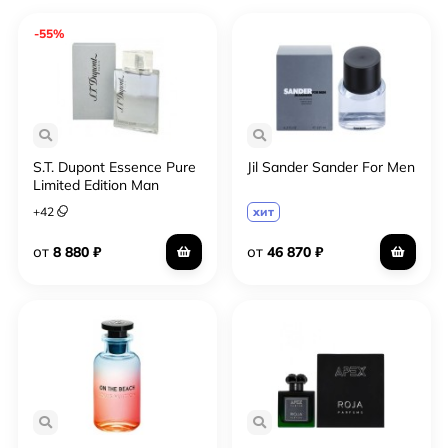
-55%
S.T. Dupont Essence Pure
Jil Sander Sander For Men
Limited Edition Man
+
42
хит
от
от
8 880
₽
46 870
₽