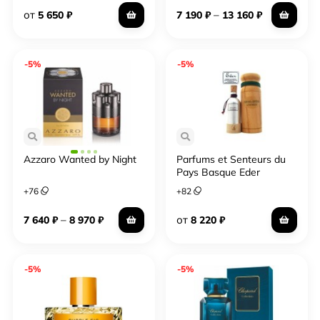
от
–
5 650
₽
7 190
₽
13 160
₽
-5%
-5%
Azzaro Wanted by Night
Parfums et Senteurs du
Pays Basque Eder
+
76
+
82
–
от
7 640
₽
8 970
₽
8 220
₽
-5%
-5%