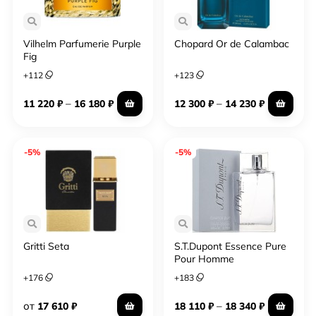
Vilhelm Parfumerie Purple
Chopard Or de Calambac
Fig
+
112
+
123
–
–
11 220
₽
16 180
₽
12 300
₽
14 230
₽
-5%
-5%
Gritti Seta
S.T.Dupont Essence Pure
Pour Homme
+
176
+
183
от
–
17 610
₽
18 110
₽
18 340
₽