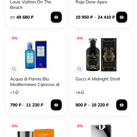
Louis Vuitton On The
Roja Dove Apex
Beach
от
–
49 680
₽
19 950
₽
24 410
₽
-5%
-5%
Acqua di Parma Blu
Gucci A Midnight Stroll
Mediterraneo Cipresso di
Toscana
+
7
+
8
–
–
790
₽
11 230
₽
800
₽
19 220
₽
-5%
-5%