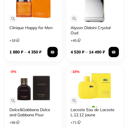
Clinique Happy for Men
Alyson Oldoini Crystal
Oud
+
18
+
45
–
–
1 880
₽
4 350
₽
4 530
₽
14 490
₽
-5%
-18%
Dolce&Gabbana Dolce
Lacoste Eau de Lacoste
and Gabbana Pour
L.12.12 Jaune
Homme Intenso
+
56
+
71