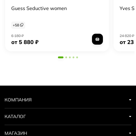
Guess Seductive women
Yves S
+
58
6 180
₽
24 820
₽
от 5 880
₽
от 23
КОМПАНИЯ
КАТАЛОГ
МАГАЗИН