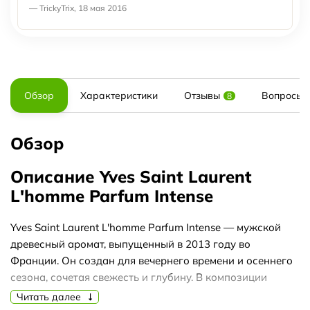
— TrickyTrix, 18 мая 2016
Обзор
Характеристики
Отзывы
Вопросы и
8
Обзор
Описание Yves Saint Laurent
L'homme Parfum Intense
Yves Saint Laurent L'homme Parfum Intense — мужской
древесный аромат, выпущенный в 2013 году во
Франции. Он создан для вечернего времени и осеннего
сезона, сочетая свежесть и глубину. В композиции
отчетливо слышны пряные и цитрусовые акценты,
Читать далее