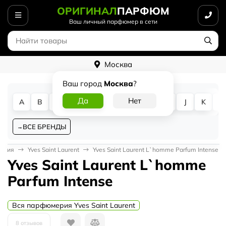
ОРИГИНАЛ
ПАРФЮМ
Ваш личный парфюмер в сети
Москва
Ваш город
Москва
?
A
B
C
D
E
F
G
H
I
J
K
L
ВСЕ БРЕНДЫ
ерия
Yves Saint Laurent
Yves Saint Laurent L`homme Parfum Intense
Yves Saint Laurent L`homme
Parfum Intense
Вся парфюмерия Yves Saint Laurent
8 отзывов