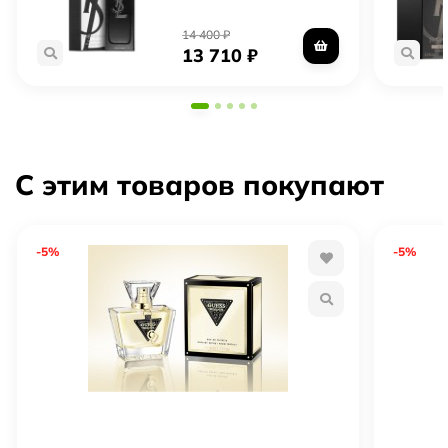
Полный флакон — запечатанный оригинал в
заводской упаковке
14 400
₽
13 710
₽
С этим товаров покупают
-5%
-5%