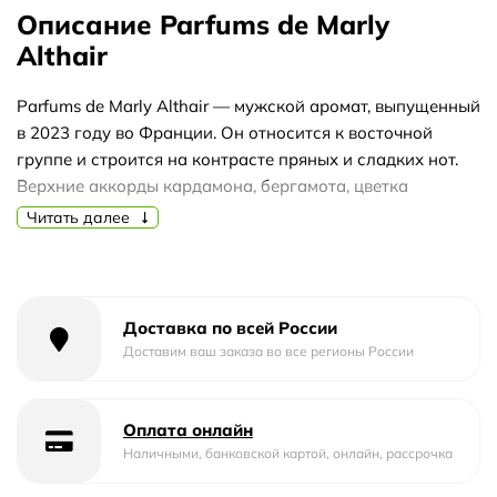
Описание Parfums de Marly
Althair
Parfums de Marly Althair — мужской аромат, выпущенный
в 2023 году во Франции. Он относится к восточной
группе и строится на контрасте пряных и сладких нот.
Верхние аккорды кардамона, бергамота, цветка
апельсина и корицы задают тёплое, слегка пряное
Читать далее
начало.
В сердце звучит смолистый элеми, который придаёт
композиции свежий, бальзамический оттенок. База из
Доставка по всей России
мускуса, амброксана, пралине и гуаякового дерева
Доставим ваш заказа во все регионы России
делает шлейф мягким, сладковатым и обволакивающим.
Аромат раскрывается постепенно: от ярких цитрусово-
пряных нот к уютной древесно-сладкой основе.
Оплата онлайн
Althair подойдёт для прохладного времени года и
Наличными, банковской картой, онлайн, рассрочка
вечерних выходов. Благодаря насыщенному характеру