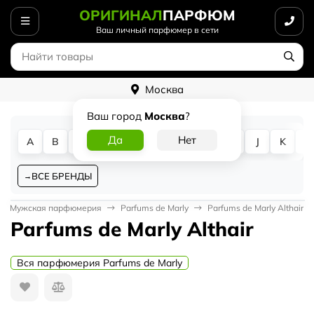
ОРИГИНАЛ
ПАРФЮМ
Ваш личный парфюмер в сети
Москва
Ваш город
Москва
?
A
B
C
D
E
F
G
H
I
J
K
L
ВСЕ БРЕНДЫ
Мужская парфюмерия
Parfums de Marly
Parfums de Marly Althair
Parfums de Marly Althair
Вся парфюмерия Parfums de Marly