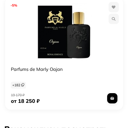
-5%
Parfums de Marly Oajan
+
182
19 170
₽
от 18 250
₽