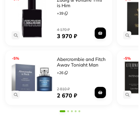
is Him
+
39
4 170
₽
3 970
₽
-5%
-5%
Abercrombie and Fitch
Away Tonight Man
+
26
2 810
₽
2 670
₽