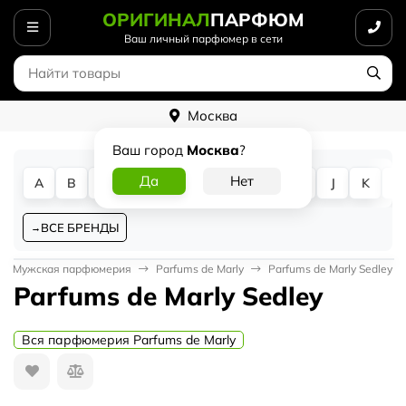
ОРИГИНАЛ
ПАРФЮМ
Ваш личный парфюмер в сети
Москва
Ваш город
Москва
?
A
B
C
D
E
F
G
H
I
J
K
L
ВСЕ БРЕНДЫ
Мужская парфюмерия
Parfums de Marly
Parfums de Marly Sedley
Parfums de Marly Sedley
Вся парфюмерия Parfums de Marly