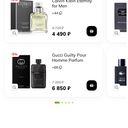
Calvin Klein Eternity
for Men
+
44
4 720
₽
4 490
₽
-5%
Gucci Guilty Pour
Homme Parfum
+
68
7 200
₽
6 850
₽