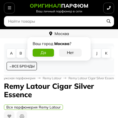
ОРИГИНАЛ
ПАРФЮМ
Ваш личный парфюмер в сети
Москва
Ваш город
Москва
?
A
B
C
D
E
F
G
H
I
J
K
L
ВСЕ БРЕНДЫ
Мужская парфюмерия
Remy Latour
Remy Latour Cigar Silver Essence
Remy Latour Cigar Silver
Essence
Вся парфюмерия Remy Latour