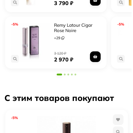
3 790
₽
-5%
-5%
Remy Latour Cigar
Rose Noire
+
29
3 120
₽
2 970
₽
С этим товаров покупают
-5%