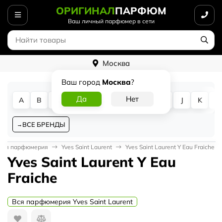
ОРИГИНАЛ
ПАРФЮМ
Ваш личный парфюмер в сети
Москва
Ваш город
Москва
?
A
B
C
D
E
F
G
H
I
J
K
L
ВСЕ БРЕНДЫ
кая парфюмерия
Yves Saint Laurent
Yves Saint Laurent Y Eau Fraiche
Yves Saint Laurent Y Eau
Fraiche
Вся парфюмерия Yves Saint Laurent