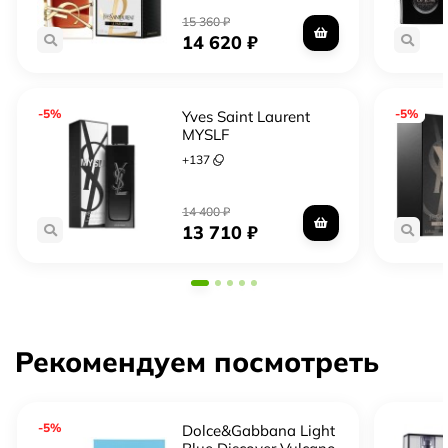
15 360
₽
14 620
₽
-5%
-5%
Yves Saint Laurent
MYSLF
+
137
14 400
₽
13 710
₽
Рекомендуем посмотреть
-5%
Dolce&Gabbana Light