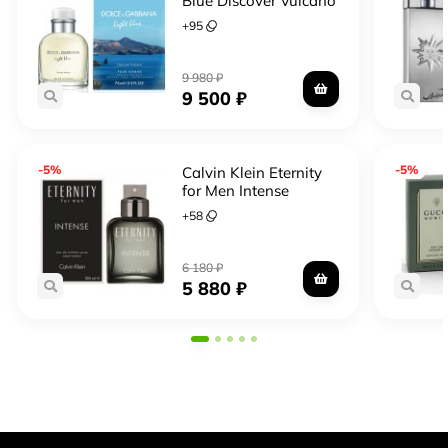
Blue Discover Vulcano
+
95
9 980
₽
9 500
₽
-5%
-5%
Calvin Klein Eternity
for Men Intense
+
58
6 180
₽
5 880
₽