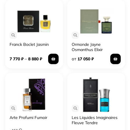
Franck Boclet Jasmin
Ormonde Jayne
Osmanthus Elixir
–
от
7 770
₽
8 880
₽
17 050
₽
Arte Profumi Fumoir
Les Liquides Imaginaires
Fleuve Tendre