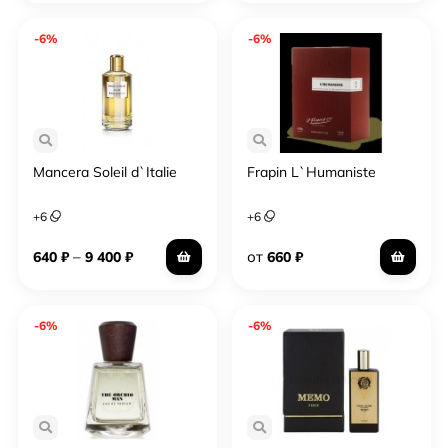
-6%
-6%
Mancera Soleil d`Italie
Frapin L`Humaniste
+
6
+
6
–
от
640
₽
9 400
₽
660
₽
-6%
-6%