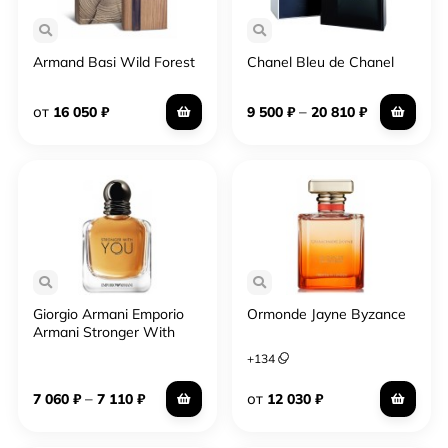
Armand Basi Wild Forest
Chanel Bleu de Chanel
от
–
16 050
₽
9 500
₽
20 810
₽
Giorgio Armani Emporio
Ormonde Jayne Byzance
Armani Stronger With
You
+
134
–
от
7 060
₽
7 110
₽
12 030
₽