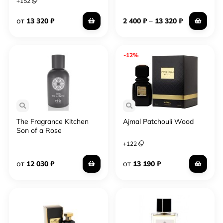
+
152
от
–
13 320
₽
2 400
₽
13 320
₽
-12%
The Fragrance Kitchen
Ajmal Patchouli Wood
Son of a Rose
+
122
от
от
12 030
₽
13 190
₽