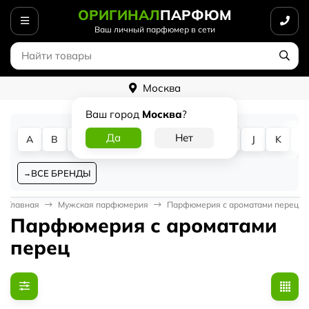
ОРИГИНАЛ
ПАРФЮМ
Ваш личный парфюмер в сети
Москва
Ваш город
Москва
?
A
B
C
D
E
F
G
H
I
J
K
L
ВСЕ БРЕНДЫ
Главная
Мужская парфюмерия
Парфюмерия с ароматами перец
Парфюмерия с ароматами
перец