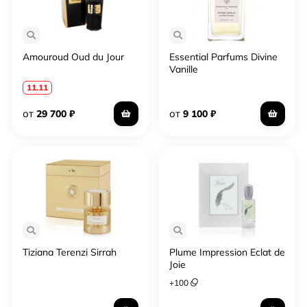
Amouroud Oud du Jour
Essential Parfums Divine
Vanille
11.11
от
от
29 700
₽
9 100
₽
Tiziana Terenzi Sirrah
Plume Impression Eclat de
Joie
+
100