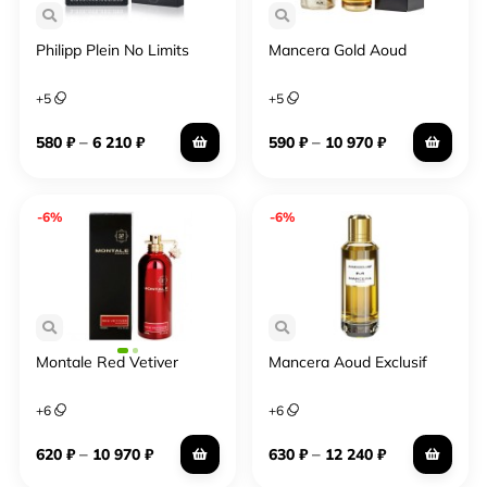
Philipp Plein No Limits
Mancera Gold Aoud
+
5
+
5
–
–
580
₽
6 210
₽
590
₽
10 970
₽
-6%
-6%
Montale Red Vetiver
Mancera Aoud Exclusif
+
6
+
6
–
–
620
₽
10 970
₽
630
₽
12 240
₽