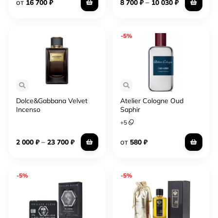
от
–
16 700
₽
8 700
₽
10 030
₽
-5%
Dolce&Gabbana Velvet
Atelier Cologne Oud
Incenso
Saphir
+
5
–
от
2 000
₽
23 700
₽
580
₽
-5%
-5%