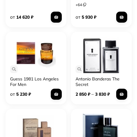
+
64
от
от
14 620
₽
5 930
₽
Guess 1981 Los Angeles
Antonio Banderas The
For Men
Secret
от
–
5 230
₽
2 850
₽
3 830
₽