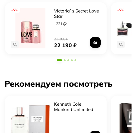
-5%
-5%
Victoria`s Secret Love
Star
+
221
23 300
₽
22 190
₽
Рекомендуем посмотреть
Kenneth Cole
Mankind Unlimited