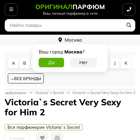
ОРИГИНАЛ
ПАРФЮМ
Ваш личный парфюмер в сети
Москва
Ваш город
Москва
?
A
B
C
D
E
F
G
H
I
J
K
L
ВСЕ БРЕНДЫ
я парфюмерия
Victoria`s Secret
Victoria`s Secret Very Sexy for Him 2
Victoria`s Secret Very Sexy
for Him 2
Вся парфюмерия Victoria`s Secret
3 отзыва