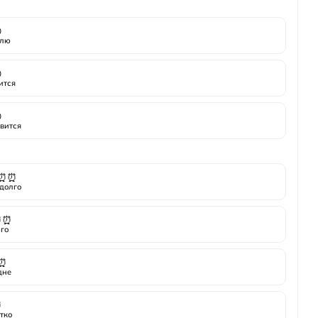

лю

ится

вится
⏰⏰
долго
⏰⏰
го
⏰
дне
⏰
тко