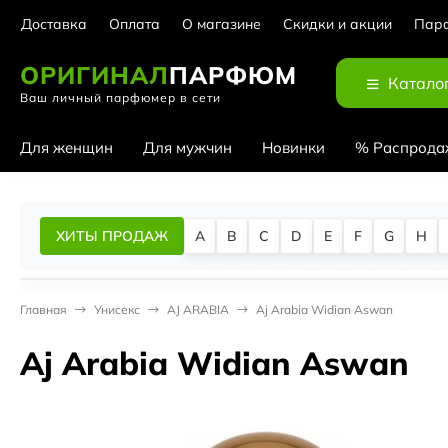
Доставка
Оплата
О магазине
Скидки и акции
Парф
ОРИГИНАЛ
ПАРФЮМ
Катало
Ваш личный парфюмер в сети
Для женщин
Для мужчин
Новинки
% Распрода
ХИТЫ ПРОДАЖ
A
B
C
D
E
F
G
H
Главная
Унисекс
AJ ARABIA
Aj Arabia Widian Aswan
Aj Arabia Widian Aswan