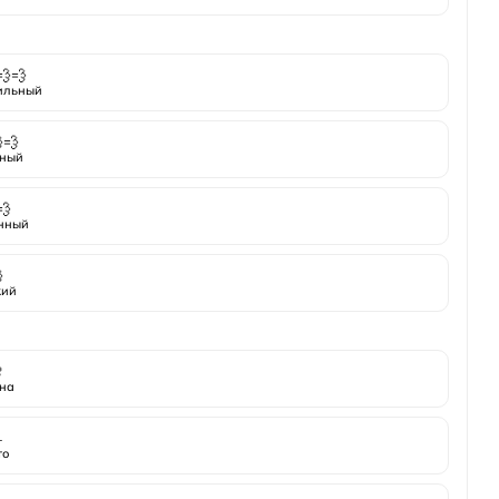
💨💨
ильный
💨
ный
💨
нный

кий

на
️
то