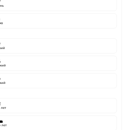

нь
️
ма

жий

кий

кий

 лет
💼
 лет