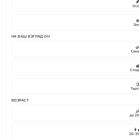

Осе
❄
Зи
НА ВАШ ВЗГЛЯД ОН

Све

Слад

Терп
ВОЗРАСТ

до 20
👨‍
20–35