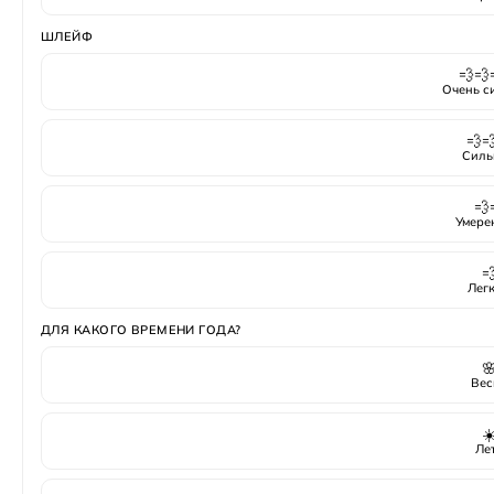
ШЛЕЙФ
💨💨
Очень с
💨
Силь
💨
Умере

Лег
ДЛЯ КАКОГО ВРЕМЕНИ ГОДА?

Вес
☀
Ле