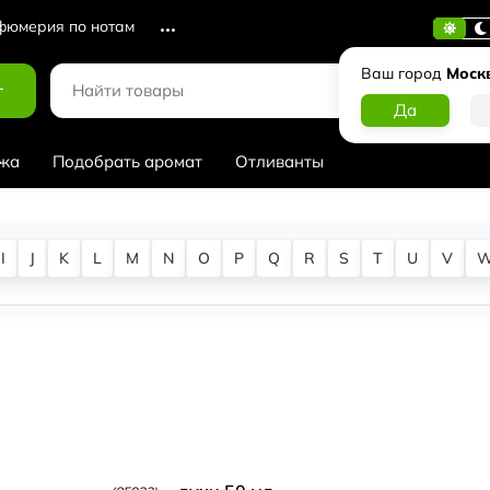
юмерия по нотам
Ваш город
Моск
г
жа
Подобрать аромат
Отливанты
I
J
K
L
M
N
O
P
Q
R
S
T
U
V