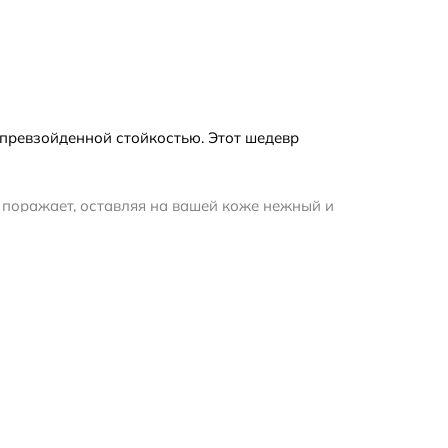
превзойденной стойкостью. Этот шедевр
ь поражает, оставляя на вашей коже нежный и
расно согревают в холодные дни, создавая
у индивидуальность и стиль.
сточной роскоши и современного стиля. Бренд
тью.
качеству и неповторимости. Они позволят вам