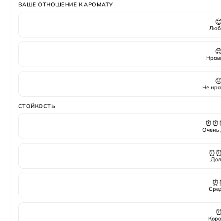
ВАШЕ ОТНОШЕНИЕ К АРОМАТУ

Люб

Нрав

Не нра
СТОЙКОСТЬ
⏰⏰
Очень 
⏰
Дол
⏰
Сре
Коро