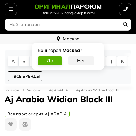
ОРИГИНАЛ
ПАРФЮМ
Ваш личный парфюмер в сети
Москва
Ваш город
Москва
?
A
B
C
D
E
F
G
H
I
J
K
L
ВСЕ БРЕНДЫ
Главная
Унисекс
AJ ARABIA
Aj Arabia Widian Black III
Aj Arabia Widian Black III
Вся парфюмерия AJ ARABIA