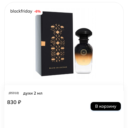
blackfriday
-6%
духи 2 мл
(85918)
830 ₽
В корзину