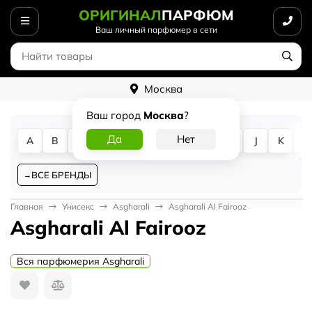
ОРИГИНАЛ
ПАРФЮМ
Ваш личный парфюмер в сети
Москва
Ваш город
Москва
?
A
B
C
D
E
F
G
H
I
J
K
L
ВСЕ БРЕНДЫ
Главная
Унисекс
Asgharali
Asgharali Al Fairooz
Asgharali Al Fairooz
Вся парфюмерия Asgharali