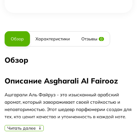
Обзор
Характеристики
Отзывы
0
Обзор
Описание Asgharali Al Fairooz
Ашгарали Аль Файруз - это изысканный арабский
аромат, который завораживает своей стойкостью и
неповторимостью. Этот шедевр парфюмерии создан для
тех, кто ценит качество и утонченность в каждой ноте.
Ашгарали Аль Файруз обладает уникальной
Читать далее
способностью сохранять свою ароматическую