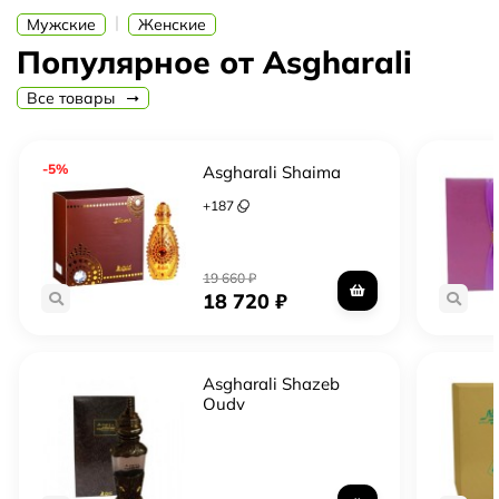
парфюмами, которые воплощают в себе элегантность и
|
Мужские
Женские
роскошь.
Популярное от Asgharali
Все товары
-5%
Asgharali Shaima
+
187
19 660
₽
18 720
₽
Asgharali Shazeb
Oudy