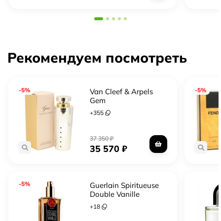
Рекомендуем посмотреть
-5%
-5%
Van Cleef & Arpels
Gem
+
355
37 350
₽
35 570
₽
-5%
Guerlain Spiritueuse
Double Vanille
+
18