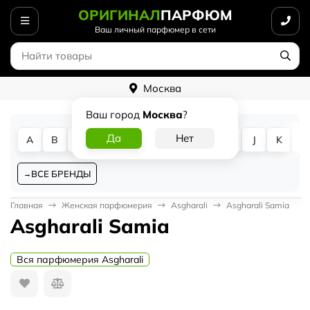
ОРИГИНАЛ
ПАРФЮМ
Ваш личный парфюмер в сети
Москва
Ваш город
Москва
?
A
B
C
D
E
F
G
H
I
J
K
L
ВСЕ БРЕНДЫ
Главная
Женская парфюмерия
Asgharali
Asgharali Samia
Asgharali Samia
Вся парфюмерия Asgharali