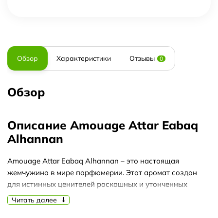
Обзор
Характеристики
Отзывы
0
Обзор
Описание Amouage Attar Eabaq
Alhannan
Amouage Attar Eabaq Alhannan – это настоящая
жемчужина в мире парфюмерии. Этот аромат создан
для истинных ценителей роскошных и утонченных
запахов.
Читать далее
Духи Amouage Attar Eabaq Alhannan обладают