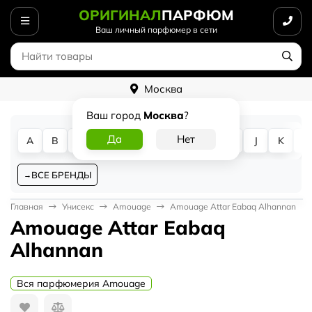
ОРИГИНАЛ
ПАРФЮМ
Ваш личный парфюмер в сети
Москва
Ваш город
Москва
?
A
B
C
D
E
F
G
H
I
J
K
L
ВСЕ БРЕНДЫ
Главная
Унисекс
Amouage
Amouage Attar Eabaq Alhannan
Amouage Attar Eabaq
Alhannan
Вся парфюмерия Amouage