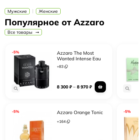
|
Мужские
Женские
Популярное от Azzaro
Все товары
-5%
Azzaro The Most
Wanted Intense Eau
De Parfum
+
83
–
8 300
₽
8 970
₽
-5%
-5%
Azzaro Orange Tonic
+
164