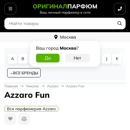
ОРИГИНАЛ
ПАРФЮМ
Ваш личный парфюмер в сети
Москва
Ваш город
Москва
?
A
B
C
D
E
F
G
H
I
J
K
L
ВСЕ БРЕНДЫ
Главная
Унисекс
Azzaro
Azzaro Fun
Azzaro Fun
Вся парфюмерия Azzaro