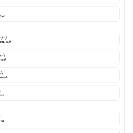
⏰
тко
💨💨
ильный
💨
ный
💨
нный

кий

на