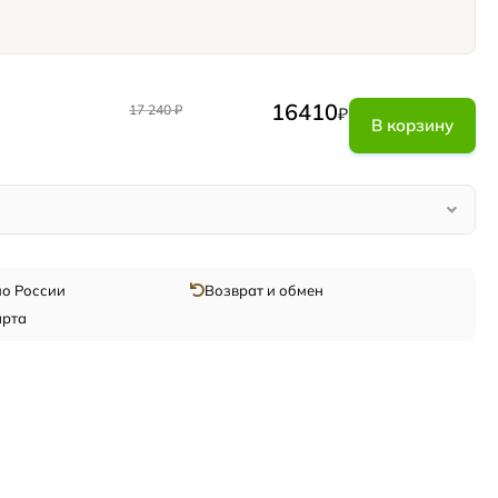
16410
17 240
₽
₽
В корзину
по России
Возврат и обмен
арта