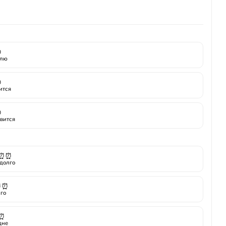

лю

ится

вится
⏰⏰
долго
⏰⏰
го
⏰
дне