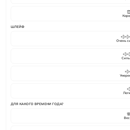
Коро
ШЛЕЙФ
💨💨
Очень с
💨
Силь
💨
Умере

Лег
ДЛЯ КАКОГО ВРЕМЕНИ ГОДА?

Вес