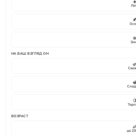
☀
Ле

Осе
❄
Зи
НА ВАШ ВЗГЛЯД ОН

Све

Слад

Терп
ВОЗРАСТ

до 20