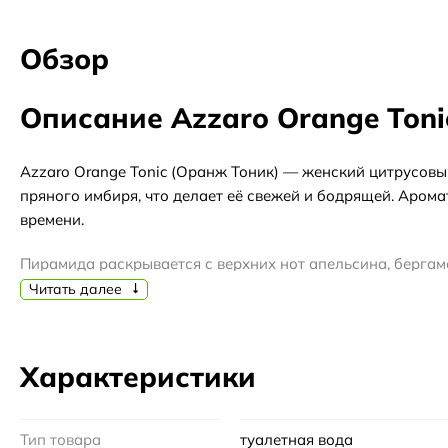
Обзор
Описание Azzaro Orange Toni
Azzaro Orange Tonic (Оранж Тоник) — женский цитрусовы
пряного имбиря, что делает её свежей и бодрящей. Арома
времени.
Пирамида раскрывается с верхних нот апельсина, бергамо
добавляя цветочную мягкость. База из амбры, кедра и ме
Читать далее
Аромат хорошо подойдет для повседневного использовани
они отмечены пометками «винтаж» / «стар. издание» / «ст
Характеристики
Пирамида аромата
Тип товара
туалетная вода