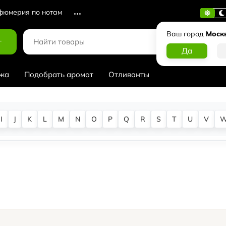
юмерия по нотам
Ваш город
Моск
г
жа
Подобрать аромат
Отливанты
I
J
K
L
M
N
O
P
Q
R
S
T
U
V