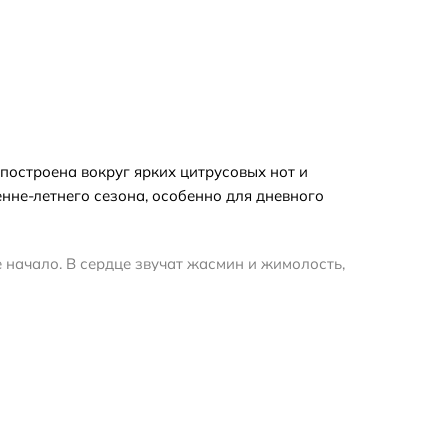
построена вокруг ярких цитрусовых нот и
енне-летнего сезона, особенно для дневного
 начало. В сердце звучат жасмин и жимолость,
 шлейф.
ние на варианты старого выпуска: в каталоге
ь на пометку в названии варианта.