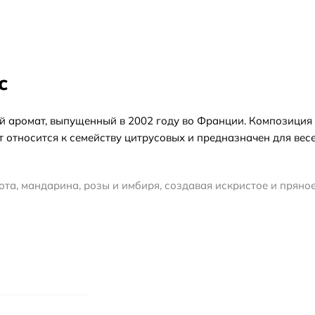
c
й аромат, выпущенный в 2002 году во Франции. Композиция 
т относится к семейству цитрусовых и предназначен для вес
та, мандарина, розы и имбиря, создавая искристое и пряное
да придает теплоту и глубину, оставляя легкий сладковатый
я в теплое время года. При выборе формата обратите внима
ар. дизайн». Формула могла меняться, поэтому ориентируйтес