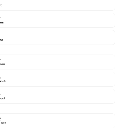
️
то

нь
️
ма

жий

кий

кий

 лет