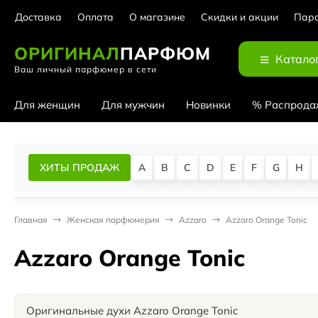
Доставка
Оплата
О магазине
Скидки и акции
Парф
ОРИГИНАЛ
ПАРФЮМ
Катало
Ваш личный парфюмер в сети
Для женщин
Для мужчин
Новинки
% Распрода
ХИТЫ ПРОДАЖ
A
B
C
D
E
F
G
H
Главная
Женская парфюмерия
Azzaro
Azzaro Orange Tonic
Azzaro Orange Tonic
Оригинальные духи Azzaro Orange Tonic