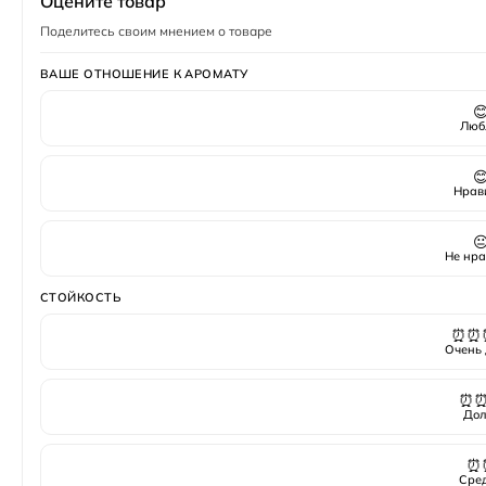
Оцените товар
Поделитесь своим мнением о товаре
ВАШЕ ОТНОШЕНИЕ К АРОМАТУ

Люб

Нрав

Не нра
СТОЙКОСТЬ
⏰⏰
Очень 
⏰
Дол
⏰
Сре