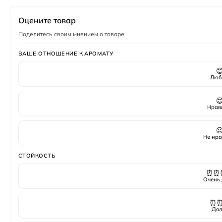
Пол
Унисекс
Оцените товар
Поделитесь своим мнением о товаре
ВАШЕ ОТНОШЕНИЕ К АРОМАТУ

Люб

Нрав

Не нра
СТОЙКОСТЬ
⏰⏰
Очень 
⏰
Дол