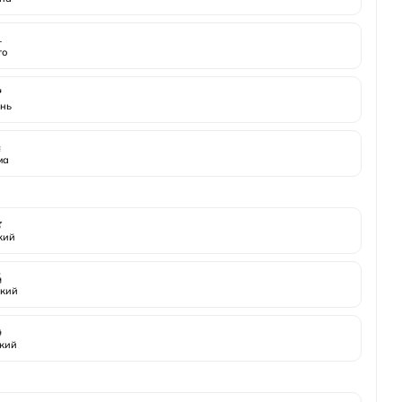
️
то

нь
️
ма

жий

кий

кий