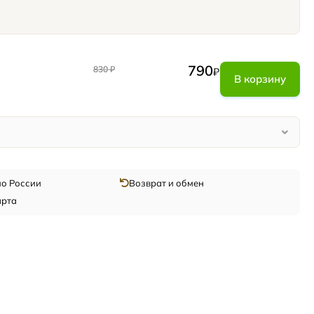
790
830
₽
₽
В корзину
по России
Возврат и обмен
арта