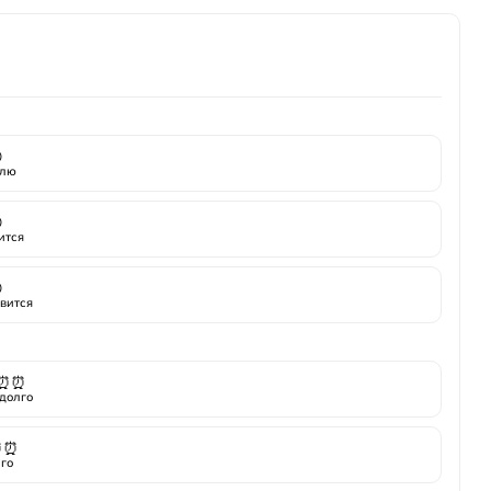

лю

ится

вится
⏰⏰
долго
⏰⏰
го