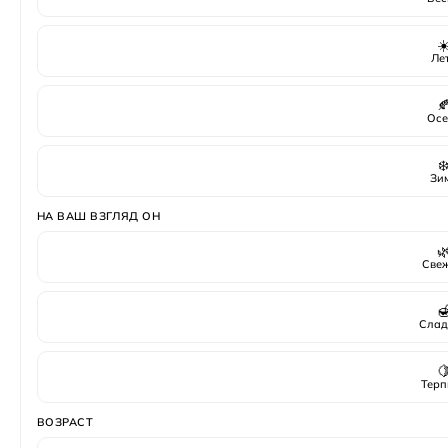
☀
Ле

Осе
❄
Зи
НА ВАШ ВЗГЛЯД ОН

Све

Слад

Терп
ВОЗРАСТ