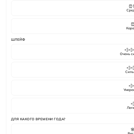
⏰
Сре
Коро
ШЛЕЙФ
💨💨
Очень с
💨
Силь
💨
Умере

Лег
ДЛЯ КАКОГО ВРЕМЕНИ ГОДА?

Вес