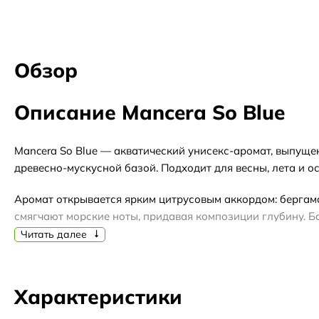
Обзор
Описание Mancera So Blue
Mancera So Blue — акватический унисекс-аромат, выпуще
древесно-мускусной базой. Подходит для весны, лета и ос
Аромат открывается ярким цитрусовым аккордом: бергамо
смягчают морские ноты, придавая композиции глубину. Ба
послевкусие.
Читать далее
Благодаря универсальности, So Blue подойдет для повсе
оценить аромат на коже, тестер — получить полный флак
Характеристики