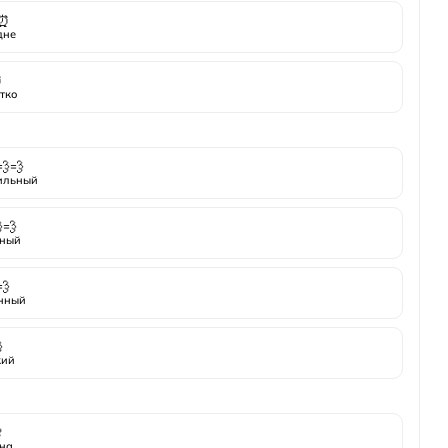
⏰
дне
⏰
тко
💨💨
ильный
💨
ный
💨
нный

кий

на