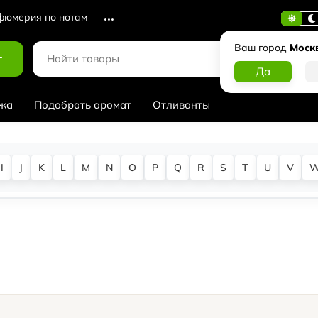
юмерия по нотам
Ваш город
Моск
г
жа
Подобрать аромат
Отливанты
I
J
K
L
M
N
O
P
Q
R
S
T
U
V