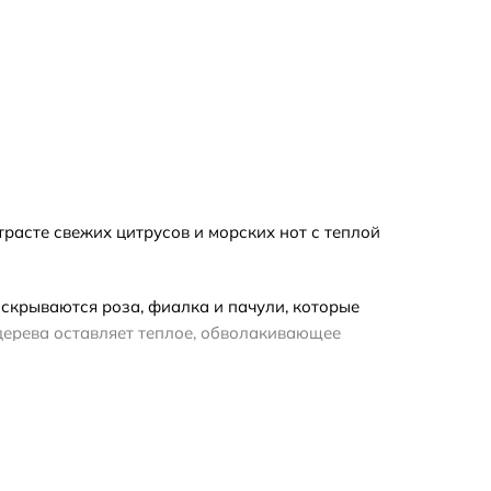
расте свежих цитрусов и морских нот с теплой
аскрываются роза, фиалка и пачули, которые
 дерева оставляет теплое, обволакивающее
рмата обратите внимание: отливант позволит
ный оригинал для подарка.