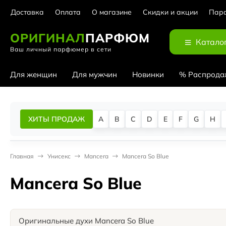
Доставка
Оплата
О магазине
Скидки и акции
Парф
ОРИГИНАЛ
ПАРФЮМ
Катало
Ваш личный парфюмер в сети
Для женщин
Для мужчин
Новинки
% Распрода
ХИТЫ ПРОДАЖ
A
B
C
D
E
F
G
H
Главная
Унисекс
Mancera
Mancera So Blue
Mancera So Blue
Оригинальные духи Mancera So Blue