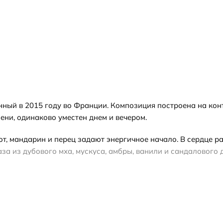
нный в 2015 году во Франции. Композиция построена на конт
ени, одинаково уместен днем и вечером.
т, мандарин и перец задают энергичное начало. В сердце р
за из дубового мха, мускуса, амбры, ванили и сандалового
дневного использования в теплое время года. При выборе фо
он без подарочной упаковки, а полный флакон — запечатан