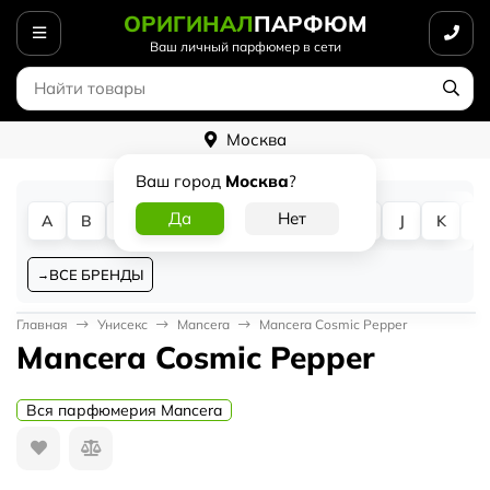
ОРИГИНАЛ
ПАРФЮМ
Ваш личный парфюмер в сети
Москва
Ваш город
Москва
?
A
B
C
D
E
F
G
H
I
J
K
L
ВСЕ БРЕНДЫ
Главная
Унисекс
Mancera
Mancera Cosmic Pepper
Mancera Cosmic Pepper
Вся парфюмерия Mancera