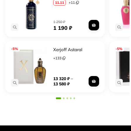
11.11
+
11
1 250
₽
1 190
₽
-5%
-5%
Xerjoff Astaral
+
133
–
13 320
₽
13 580
₽