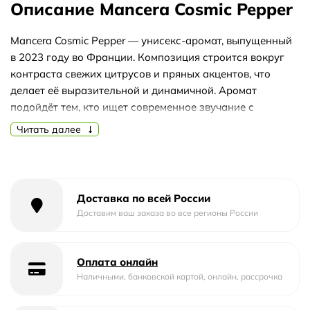
Описание Mancera Cosmic Pepper
Mancera Cosmic Pepper — унисекс-аромат, выпущенный
в 2023 году во Франции. Композиция строится вокруг
контраста свежих цитрусов и пряных акцентов, что
делает её выразительной и динамичной. Аромат
подойдёт тем, кто ищет современное звучание с
характером.
Читать далее
Верхние ноты открываются танджерином, лимоном,
розовым перцем и шалфеем, создавая искристое, слегка
пряное начало. В сердце раскрываются роза, перец и уд,
добавляя глубину и благородную дымность. База из
Доставка по всей России
дубового мха, амбергиса, белого мускуса, тонка-бобов и
Доставим ваш заказа во все регионы России
лабданума придаёт стойкий тёплый шлейф с
бальзамическими оттенками.
Оплата онлайн
Аромат универсален: его можно носить в прохладную
Наличными, банковской картой, онлайн, рассрочка
погоду, в том числе осенью и зимой, благодаря пряно-
древесной базе. При выборе формата обратите