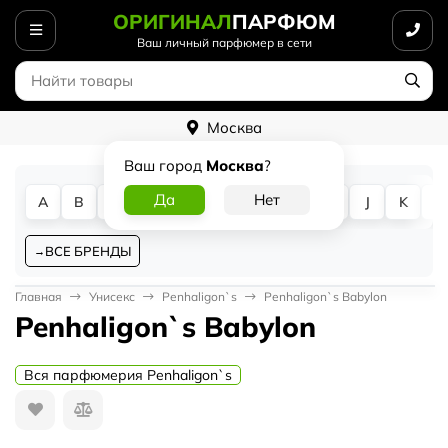
ОРИГИНАЛ
ПАРФЮМ
Ваш личный парфюмер в сети
Москва
Ваш город
Москва
?
A
B
C
D
E
F
G
H
I
J
K
L
ВСЕ БРЕНДЫ
Главная
Унисекс
Penhaligon`s
Penhaligon`s Babylon
Penhaligon`s Babylon
Вся парфюмерия Penhaligon`s