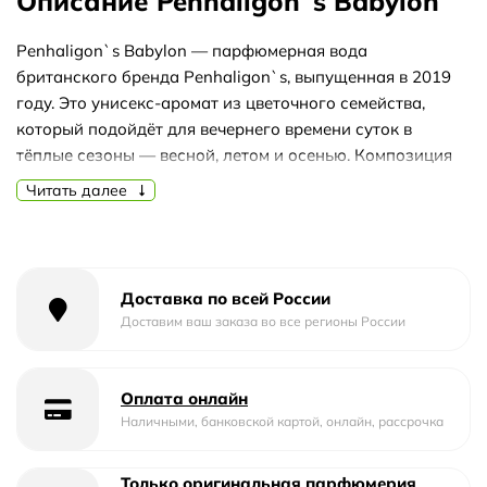
Описание Penhaligon`s Babylon
Penhaligon`s Babylon — парфюмерная вода
британского бренда Penhaligon`s, выпущенная в 2019
году. Это унисекс-аромат из цветочного семейства,
который подойдёт для вечернего времени суток в
тёплые сезоны — весной, летом и осенью. Композиция
строится на контрасте сладкой ванили, пряного
Читать далее
шафрана и сухого кедра, создавая многогранный и
запоминающийся характер.
Аромат раскрывается постепенно: в старте звучит
ваниль — мягкая и слегка сладковатая. В сердце к ней
Доставка по всей России
присоединяется шафран, придающий композиции
Доставим ваш заказа во все регионы России
пряную, тёплую глубину. В базе проявляется кедр —
древесный, сухой и благородный, который
Оплата онлайн
уравновешивает сладость и добавляет стойкости. Такое
Наличными, банковской картой, онлайн, рассрочка
сочетание делает аромат уютным, но при этом
достаточно выразительным для вечерних образов.
Только оригинальная парфюмерия