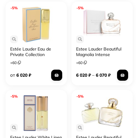
3-х дней.
-5%
-5%
Estée Lauder Eau de
Estee Lauder Beautiful
Private Collection
Magnolia Intense
+
60
+
60
от
–
6 020
₽
6 020
₽
6 070
₽
-5%
-5%
Estee Lauder White Linen
Estee Lauder Beautiful