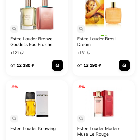
Estee Lauder Bronze
Estee Lauder Brasil
Goddess Eau Fraiche
Dream
Skinscent 2017
+
121
+
131
от
от
12 180
₽
13 190
₽
-5%
-5%
Estee Lauder Knowing
Estee Lauder Modern
Muse Le Rouge