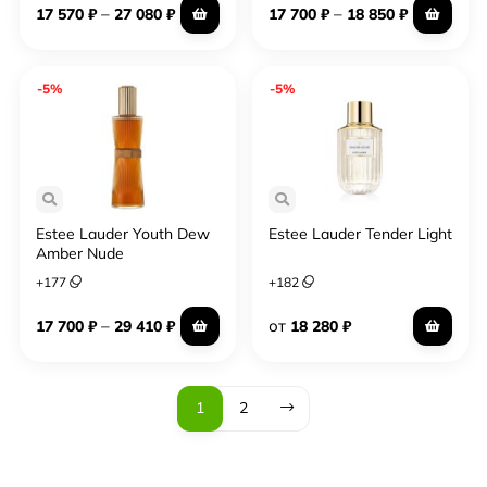
–
–
17 570
₽
27 080
₽
17 700
₽
18 850
₽
-5%
-5%
Estee Lauder Youth Dew
Estee Lauder Tender Light
Amber Nude
+
177
+
182
–
от
17 700
₽
29 410
₽
18 280
₽
1
2