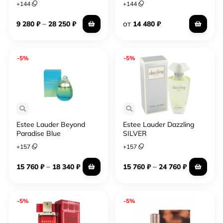
+
144
+
144
–
от
9 280
₽
28 250
₽
14 480
₽
-5%
-5%
Estee Lauder Beyond
Estee Lauder Dazzling
Paradise Blue
SILVER
+
157
+
157
–
–
15 760
₽
18 340
₽
15 760
₽
24 760
₽
-5%
-5%