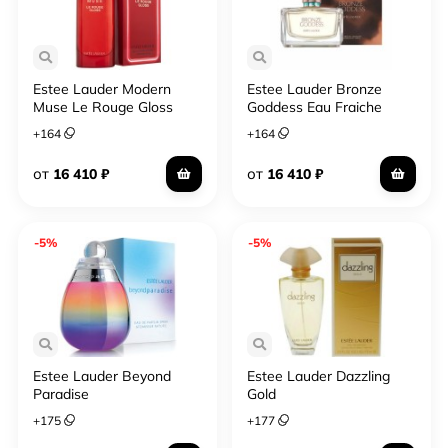
Estee Lauder Modern
Estee Lauder Bronze
Muse Le Rouge Gloss
Goddess Eau Fraiche
2019
+
164
+
164
от
от
16 410
₽
16 410
₽
-5%
-5%
Estee Lauder Beyond
Estee Lauder Dazzling
Paradise
Gold
+
175
+
177