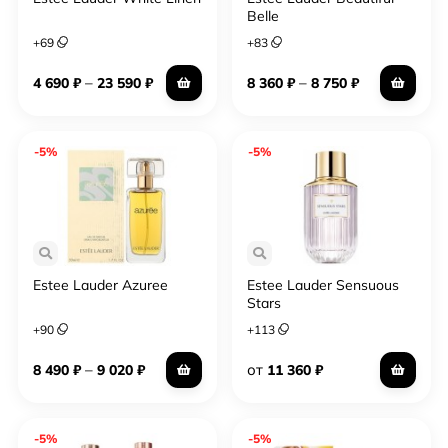
Belle
+
69
+
83
–
–
4 690
₽
23 590
₽
8 360
₽
8 750
₽
-5%
-5%
Estee Lauder Azuree
Estee Lauder Sensuous
Stars
+
90
+
113
–
от
8 490
₽
9 020
₽
11 360
₽
-5%
-5%