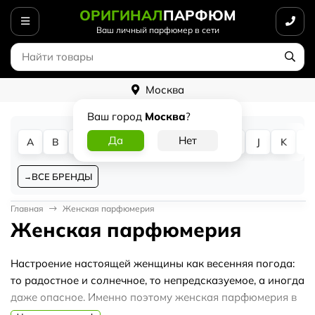
ОРИГИНАЛ
ПАРФЮМ
Ваш личный парфюмер в сети
Москва
Ваш город
Москва
?
A
B
C
D
E
F
G
H
I
J
K
L
ВСЕ БРЕНДЫ
Главная
Женская парфюмерия
Женская парфюмерия
Настроение настоящей женщины как весенняя погода:
то радостное и солнечное, то непредсказуемое, а иногда
даже опасное. Именно поэтому женская парфюмерия в
интернет-магазине Оriginalparfum.ru настолько