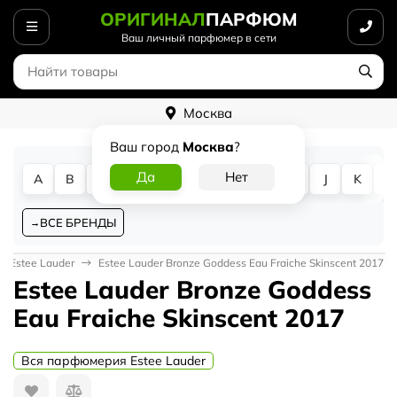
ОРИГИНАЛ
ПАРФЮМ
Ваш личный парфюмер в сети
Москва
Ваш город
Москва
?
A
B
C
D
E
F
G
H
I
J
K
L
ВСЕ БРЕНДЫ
Estee Lauder
Estee Lauder Bronze Goddess Eau Fraiche Skinscent 2017
Estee Lauder Bronze Goddess
Eau Fraiche Skinscent 2017
Вся парфюмерия Estee Lauder