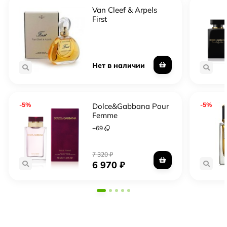
Van Cleef & Arpels
First
Нет в наличии
-5%
-5%
Dolce&Gabbana Pour
Femme
+
69
7 320
₽
6 970
₽