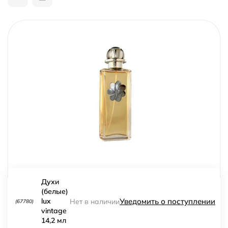
Духи
(белые)
Уведомить о поступлении
lux
Нет в наличии
(67780)
vintage
14,2 мл