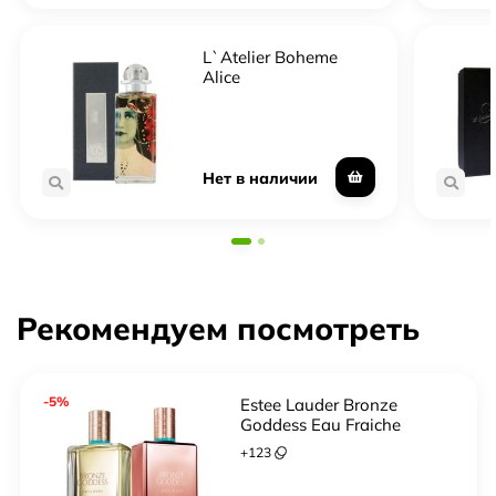
L`Atelier Boheme
Alice
Нет в наличии
Рекомендуем посмотреть
-5%
Estee Lauder Bronze
Goddess Eau Fraiche
Skinscent 2017
+
123