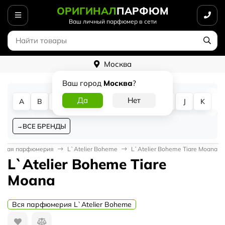
ОРИГИНАЛ
ПАРФЮМ
Ваш личный парфюмер в сети
Москва
Ваш город
Москва
?
A
B
C
D
E
F
G
H
I
J
K
L
ВСЕ БРЕНДЫ
ская парфюмерия
L`Atelier Boheme
L`Atelier Boheme Tiare Moana
L`Atelier Boheme Tiare
Moana
Вся парфюмерия L`Atelier Boheme