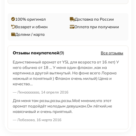
100% оригинал
Доставка по России
Возврат и обмен
Оплата при получении
Долями / карта
Отзывы покупателей
(9)
Все отзывы
Единственный аромат от YSL для возраста от 16 лет) У
него обычно от 18 ... У меня один флакон ,как на
картинке,а другой вытянутый. На фоне всего Лорана
нежный и понятный ) Флакон очень милый) Цена и
качество...
— Ленааааааа, 14 апреля 2016
Для меня там розы,розы,розы.Моё мнение,что этот
аромат подойдёт молодым девушкам.Он лёгкий,не
навязчивый и очень приятный.
— Лобазова, 16 марта 2016