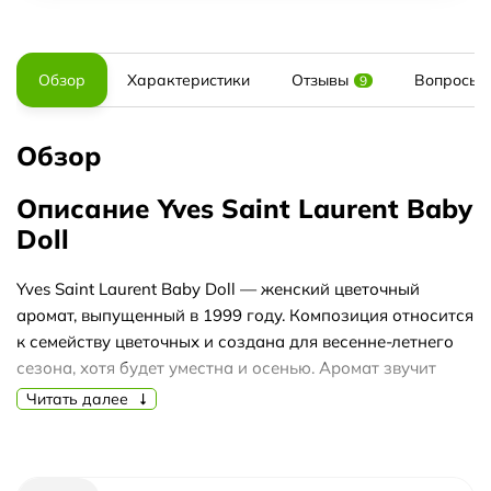
Обзор
Характеристики
Отзывы
Вопросы и
9
Обзор
Описание Yves Saint Laurent Baby
Doll
Yves Saint Laurent Baby Doll — женский цветочный
аромат, выпущенный в 1999 году. Композиция относится
к семейству цветочных и создана для весенне-летнего
сезона, хотя будет уместна и осенью. Аромат звучит
легко и свежо, с заметным фруктово-цитрусовым
Читать далее
акцентом.
Верхние ноты открываются сочными апельсином,
ананасом, зеленым яблоком и черной смородиной. В