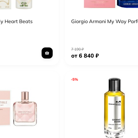
y Heart Beats
Giorgio Armani My Way Par
7 190
₽
от 6 840
₽
-5%