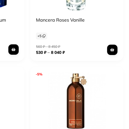
fum
Mancera Roses Vanille
+
5
560
₽
–
8 450
₽
–
530
₽
8 040
₽
-5%