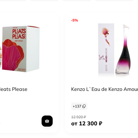
-5%
leats Please
Kenzo L`Eau de Kenzo Amou
+
137
12 920
₽
от 12 300
₽