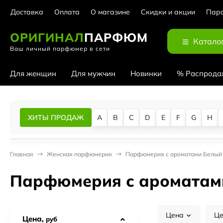
Доставка
Оплата
О магазине
Скидки и акции
Парф
ОРИГИНАЛ
ПАРФЮМ
Катало
Ваш личный парфюмер в сети
Для женщин
Для мужчин
Новинки
% Распрода
ХИТЫ ПРОДАЖ
A
B
C
D
E
F
G
H
Главная
Женская парфюмерия
Парфюмерия с ароматами Белый 
Парфюмерия с ароматам
Цена
Це
Цена,
руб