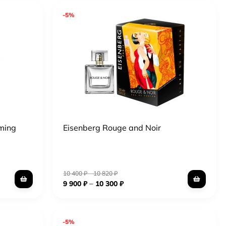
-5%
oming
Eisenberg Rouge and Noir
10 400
₽
–
10 820
₽
–
9 900
₽
10 300
₽
-5%