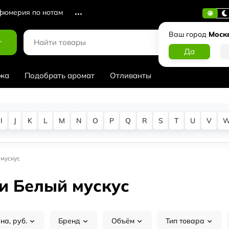
юмерия по нотам
Ваш город
Моск
г
жа
Подобрать аромат
Отливанты
I
J
K
L
M
N
O
P
Q
R
S
T
U
V
мускус
и Белый мускус
на, руб.
Бренд
Объём
Тип товара