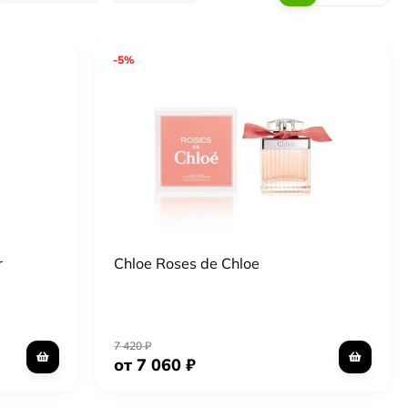
-5%
r
Chloe Roses de Chloe
7 420
₽
от 7 060
₽