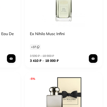
s Eau De
Ex Nihilo Musc Infini
+
37
3 590
₽
–
18 900
₽
–
3 410
₽
18 000
₽
-5%