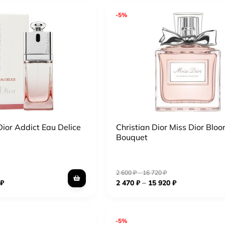
-5%
Dior Addict Eau Delice
Christian Dior Miss Dior Blo
Bouquet
2 600
₽
–
16 720
₽
–
₽
2 470
₽
15 920
₽
-5%