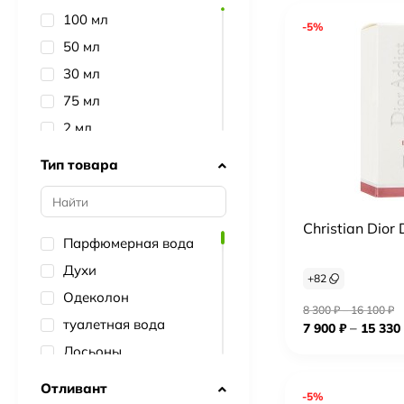
Paco Rabanne
100 мл
-5%
Versace
50 мл
Gucci
30 мл
Attar Collection
75 мл
Creed
2 мл
Dolce&Gabbana
90 мл
Тип товара
Hugo Boss
1.5 мл
Estee Lauder
5 мл
Christian Dior 
Carolina Herrera
10 мл
Парфюмерная вода
Kilian
80 мл
Духи
+
82
Byredo
7.5 мл
Одеколон
Yves Saint Laurent
8 300
₽
–
16 100
₽
150 мл
туалетная вода
–
7 900
₽
15 330
Lanvin
15 мл
Лосьоны
Zarkoperfume
20 мл
Наборы
Отливант
Hermes
60 мл
-5%