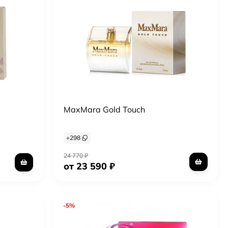
MaxMara Gold Touch
+
298
24 770
₽
от 23 590
₽
-5%