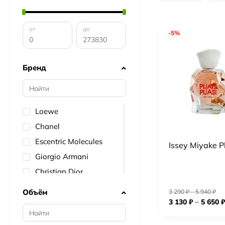
от
до
-5%
Бренд
Loewe
Chanel
Escentric Molecules
Issey Miyake P
Giorgio Armani
Christian Dior
Lacoste
Объём
3 290
₽
–
5 940
₽
Givenchy
–
3 130
₽
5 650
₽
Lancome