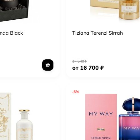
anda Black
Tiziana Terenzi Sirrah
17 540
₽
от 16 700
₽
-5%