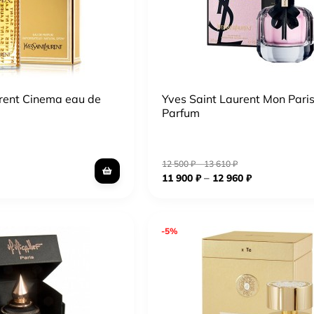
rent Cinema eau de
Yves Saint Laurent Mon Pari
Parfum
12 500
₽
–
13 610
₽
–
11 900
₽
12 960
₽
-5%