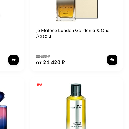
Jo Malone London Gardenia & Oud
Absolu
22 500
₽
от 21 420
₽
-5%