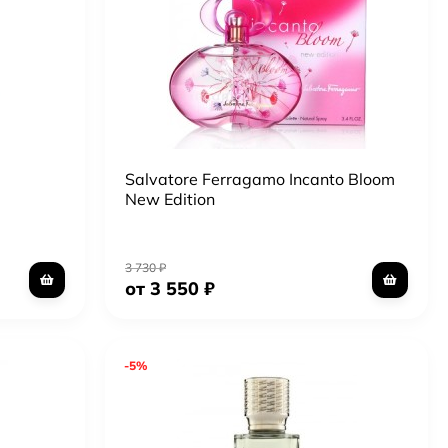
Salvatore Ferragamo Incanto Bloom
New Edition
3 730
₽
от 3 550
₽
-5%