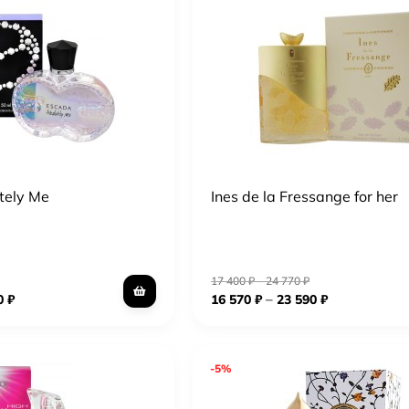
tely Me
Ines de la Fressange for her
17 400
₽
–
24 770
₽
–
0
₽
16 570
₽
23 590
₽
-5%