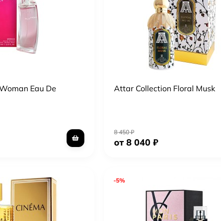
h Woman Eau De
Attar Collection Floral Musk
8 450
₽
от 8 040
₽
-5%