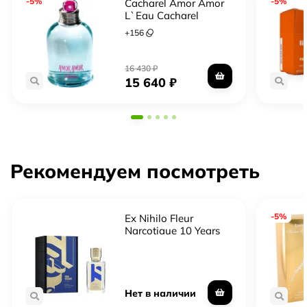
-5%
-5%
Cacharel Amor Amor
L`Eau Cacharel
+
156
16 430
₽
15 640
₽
Рекомендуем посмотреть
-5%
Ex Nihilo Fleur
Narcotique 10 Years
Limited Edition
Нет в наличии