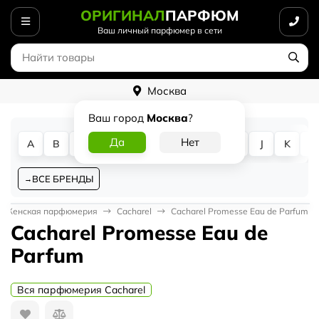
ОРИГИНАЛ
ПАРФЮМ
Ваш личный парфюмер в сети
Москва
Ваш город
Москва
?
A
B
C
D
E
F
G
H
I
J
K
L
ВСЕ БРЕНДЫ
Женская парфюмерия
Cacharel
Cacharel Promesse Eau de Parfum
Cacharel Promesse Eau de
Parfum
Вся парфюмерия Cacharel