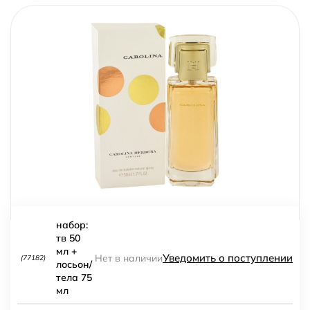
набор:
тв 50
мл +
Уведомить о поступлении
Нет в наличии
(77182)
лосьон/
тела 75
мл