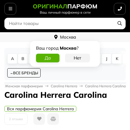
ОРИГИНАЛ
ПАРФЮМ
Ваш личный парфюмер в сети
Москва
Ваш город
Москва
?
A
B
C
D
E
F
G
H
I
J
K
L
ВСЕ БРЕНДЫ
Женская парфюмерия
Carolina Herrera
Carolina Herrera Carolina
Carolina Herrera Carolina
Вся парфюмерия Carolina Herrera
2 отзыва