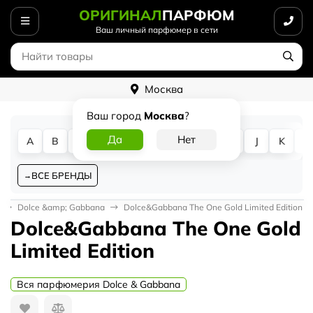
ОРИГИНАЛ
ПАРФЮМ
Ваш личный парфюмер в сети
Москва
Ваш город
Москва
?
A
B
C
D
E
F
G
H
I
J
K
L
ВСЕ БРЕНДЫ
Dolce &amp; Gabbana
Dolce&Gabbana The One Gold Limited Edition
Dolce&Gabbana The One Gold
Limited Edition
Вся парфюмерия Dolce & Gabbana