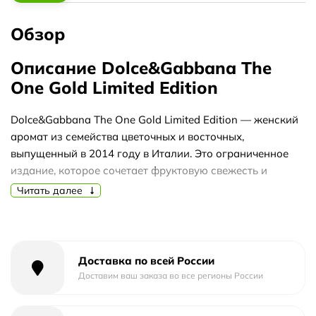
Обзор
Описание Dolce&Gabbana The
One Gold Limited Edition
Dolce&Gabbana The One Gold Limited Edition — женский
аромат из семейства цветочных и восточных,
выпущенный в 2014 году в Италии. Это ограниченное
издание, которое сочетает фруктовую свежесть и
тёплые восточные оттенки. Аромат создан для осеннего
Читать далее
сезона и вечернего времени суток, когда хочется
подчеркнуть уют и глубину.
Композиция раскрывается постепенно: старт дарит
Доставка по всей России
яркие ноты персика, бергамота, мандарина и личи,
Доставим ваш заказа во все регионы России
создавая сочное и искристое впечатление. В сердце
расцветают ландыш, жасмин, лилия и слива, добавляя
цветочную мягкость и лёгкую сладость. База из мускуса,