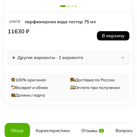
парфюмерная вода тестер 75 мл
(10973)
11630 ₽
В корзину
Другие варианты · 2 варианта
100% оригинал
Доставка по России
Возврат и обмен
Оплата при получении
Долями / карта
Обзор
Характеристики
Отзывы
Вопросы и
0