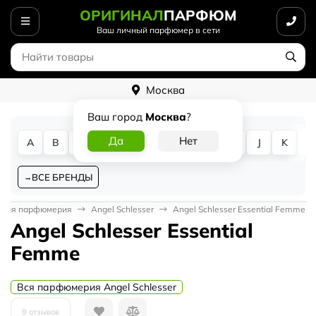
ОРИГИНАЛ
ПАРФЮМ
Ваш личный парфюмер в сети
Москва
Ваш город
Москва
?
A
B
C
D
E
F
G
H
I
J
K
L
ВСЕ БРЕНДЫ
ская парфюмерия
Angel Schlesser
Angel Schlesser Essential Femme
Angel Schlesser Essential
Femme
Вся парфюмерия Angel Schlesser
9 отзывов