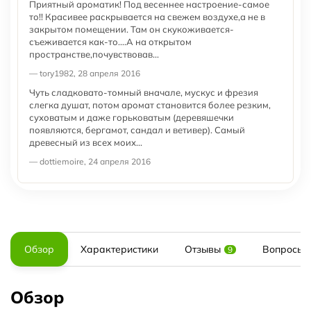
Приятный ароматик! Под весеннее настроение-самое
то!! Красивее раскрывается на свежем воздухе,а не в
закрытом помещении. Там он скукоживается-
съеживается как-то....А на открытом
пространстве,почувствовав...
— tory1982, 28 апреля 2016
Чуть сладковато-томный вначале, мускус и фрезия
слегка душат, потом аромат становится более резким,
суховатым и даже горьковатым (деревяшечки
появляются, бергамот, сандал и ветивер). Самый
древесный из всех моих...
— dottiemoire, 24 апреля 2016
Обзор
Характеристики
Отзывы
Вопросы и
9
Обзор