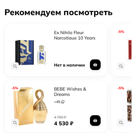
Рекомендуем посмотреть
-5%
Ex Nihilo Fleur
Narcotique 10 Years
Limited Edition
Нет в наличии
-5%
-5%
BEBE Wishes &
Dreams
+
45
4 760
₽
4 530
₽