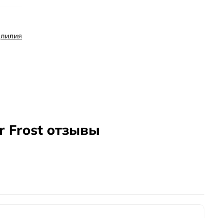
,
лилия
r Frost отзывы
акона, чтобы попробовать до полного флакона
ой упаковки, обычно выгоднее
кой упаковке