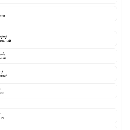
⏰
тко
💨💨
ильный
💨
ный
💨
нный

кий

на