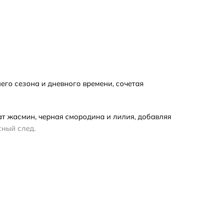
его сезона и дневного времени, сочетая
ат жасмин, черная смородина и лилия, добавляя
сный след.
формата обратите внимание на отливант, если