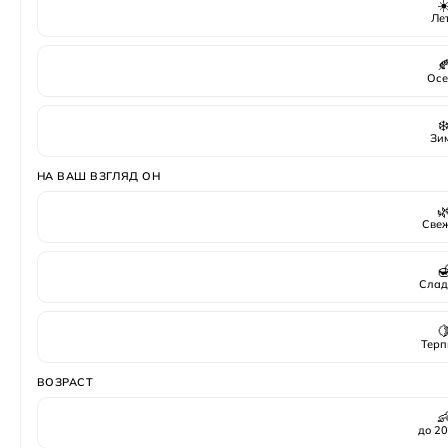
☀
Ле

Осе
❄
Зи
НА ВАШ ВЗГЛЯД ОН

Све

Слад

Терп
ВОЗРАСТ

до 20