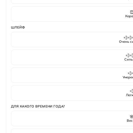
Коро
ШЛЕЙФ
💨💨
Очень с
💨
Силь
💨
Умере

Лег
ДЛЯ КАКОГО ВРЕМЕНИ ГОДА?

Вес