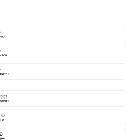

лю

ится

вится
⏰⏰
долго
⏰⏰
го
⏰
дне