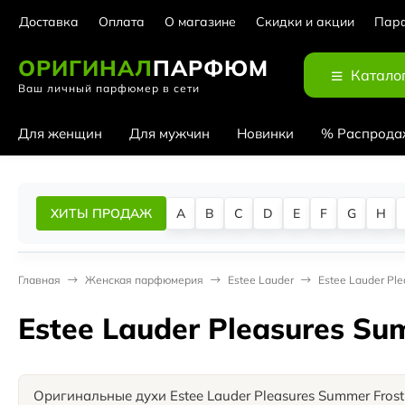
Доставка
Оплата
О магазине
Скидки и акции
Парф
ОРИГИНАЛ
ПАРФЮМ
Катало
Ваш личный парфюмер в сети
Для женщин
Для мужчин
Новинки
% Распрода
ХИТЫ ПРОДАЖ
A
B
C
D
E
F
G
H
Главная
Женская парфюмерия
Estee Lauder
Estee Lauder Pl
Estee Lauder Pleasures Su
Оригинальные духи Estee Lauder Pleasures Summer Frost