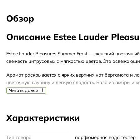
Обзор
Описание Estee Lauder Pleasu
Estee Lauder Pleasures Summer Frost — женский цветочны
свежесть цитрусовых с мягкостью цветов. Это освежающий
Аромат раскрывается с ярких верхних нот бергамота и ла
цветочную глубину и легкую сладость. База из амбры и ке
Читать далее
Этот аромат подойдет для повседневного использования в
хотите попробовать аромат перед покупкой полного флако
Характеристики
Пирамида аромата
Тип товара
Верхние ноты:
бергамот, лаванда
парфюмерная вода тестер