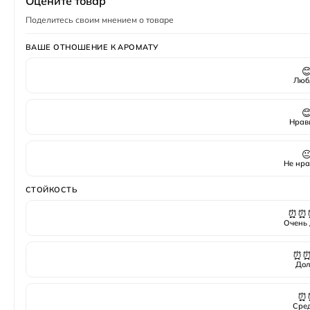
Оцените товар
Поделитесь своим мнением о товаре
ВАШЕ ОТНОШЕНИЕ К АРОМАТУ

Люб

Нрав

Не нра
СТОЙКОСТЬ
⏰⏰
Очень 
⏰
Дол
⏰
Сре