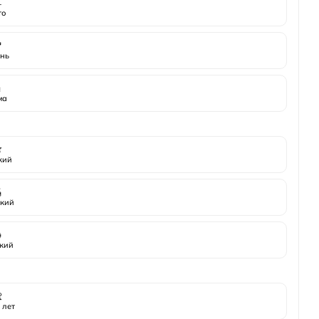
️
то

нь
️
ма

жий

кий

кий

 лет