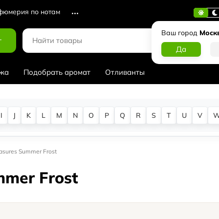
юмерия по нотам
Ваш город
Моск
г
жа
Подобрать аромат
Отливанты
I
J
K
L
M
N
O
P
Q
R
S
T
U
V
easures Summer Frost
mmer Frost