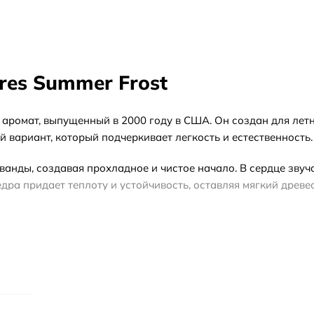
res Summer Frost
й аромат, выпущенный в 2000 году в США. Он создан для летн
 вариант, который подчеркивает легкость и естественность.
ванды, создавая прохладное и чистое начало. В сердце звуч
дра придает теплоту и устойчивость, оставляя мягкий древе
 теплое время года, особенно в дневные часы. При выборе 
на, или на тестер, если вам не важна подарочная упаковка.