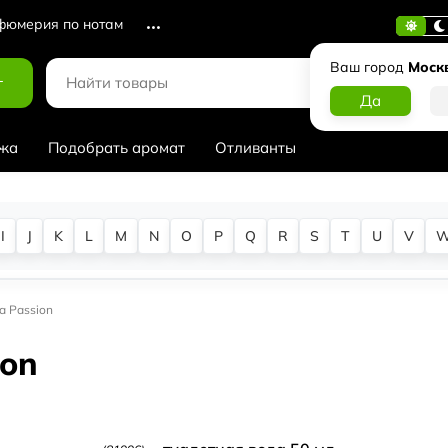
юмерия по нотам
Ваш город
Моск
г
жа
Подобрать аромат
Отливанты
I
J
K
L
M
N
O
P
Q
R
S
T
U
V
la Passion
ion