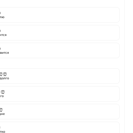

лю

ится

вится
⏰⏰
долго
⏰⏰
го
⏰
дне
⏰
тко