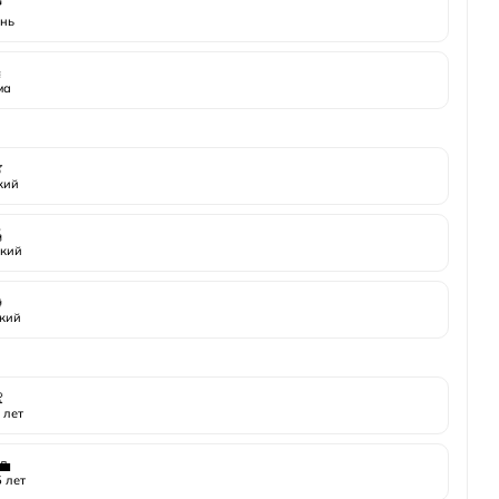

нь
️
ма

жий

кий

кий

 лет
💼
 лет