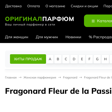
Доставка
Оплата
О магазине
Скидки и акции
Парф
ОРИГИНАЛ
ПАРФЮМ
Катало
Ваш личный парфюмер в сети
Для женщин
Для мужчин
Новинки
% Распрода
ХИТЫ ПРОДАЖ
A
B
C
D
E
F
G
H
Главная
Женская парфюмерия
Fragonard
Fragonard Fleur de 
Fragonard Fleur de la Pass