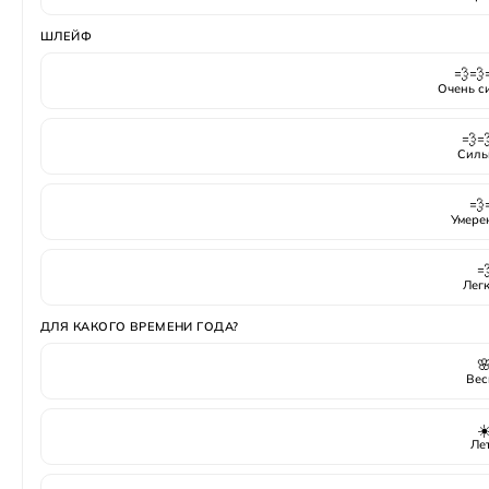
ШЛЕЙФ
💨💨
Очень с
💨
Силь
💨
Умере

Лег
ДЛЯ КАКОГО ВРЕМЕНИ ГОДА?

Вес
☀
Ле