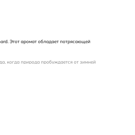
nard. Этот аромат обладает потрясающей
 года, когда природа пробуждается от зимней
ияющего шедевра стоит нежная роза, символ
 глубину и чувственность. В сердце аромата
926 году в городе Грасс, который считается
agonard - это произведение искусства,