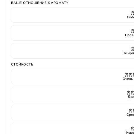
ВАШЕ ОТНОШЕНИЕ К АРОМАТУ

Люб

Нрав

Не нра
СТОЙКОСТЬ
⏰⏰
Очень 
⏰
Дол
⏰
Сре
Коро