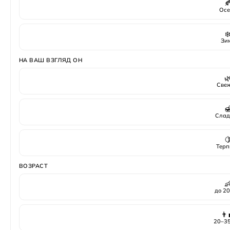

Осе
❄
Зи
НА ВАШ ВЗГЛЯД ОН

Све

Слад

Терп
ВОЗРАСТ

до 20
👨‍
20–35