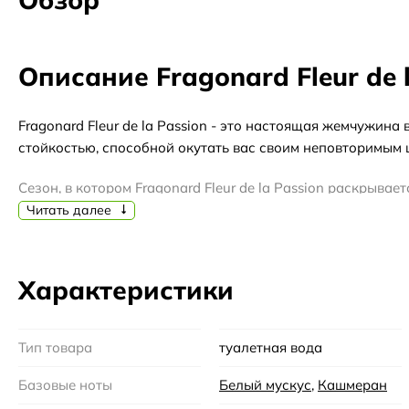
Описание Fragonard Fleur de 
Fragonard Fleur de la Passion - это настоящая жемчужи
стойкостью, способной окутать вас своим неповторимым 
Сезон, в котором Fragonard Fleur de la Passion раскрывае
спячки, а воздух наполняется ароматами свежих цветов,
Читать далее
Fragonard Fleur de la Passion - это композиция изыскан
страсти и любви. Ее аромат сочетается с изысканными о
Характеристики
раскрывается букет из свежих цитрусовых нот, придающих 
Бренд Fragonard известен своим мастерством и безупреч
Тип товара
туалетная вода
родиной французской парфюмерии. Fragonard - это синони
созданное с любовью и страстью.
Базовые ноты
Белый мускус
,
Кашмеран