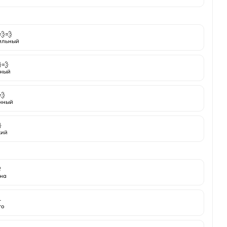
💨💨
ильный
💨
ный
💨
нный

кий

на
️
то