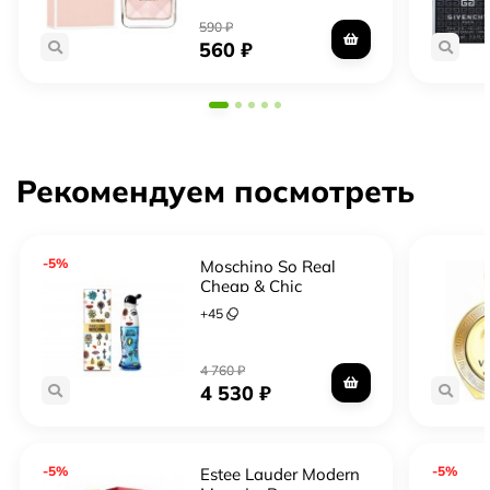
590
₽
560
₽
Рекомендуем посмотреть
-5%
Moschino So Real
Cheap & Chic
+
45
4 760
₽
4 530
₽
-5%
-5%
Estee Lauder Modern