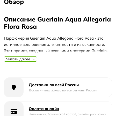
Обзор
Описание Guerlain Aqua Allegoria
Flora Rosa
Парфюмерия Guerlain Aqua Allegoria Flora Rosa - это
истинное воплощение элегантности и изысканности.
Этот аромат, созданный великими мастерами Guerlain,
обладает непревзойденной стойкостью и уникальным
Читать далее
сочетанием нот, которые окутывают вас волшебством и
роскошью.
Guerlain Aqua Allegoria Flora Rosa - это настоящий
цветочный сад, расцветающий весной. Его аромат
Доставка по всей России
наполнен свежестью и нежностью, которые пробуждают
Доставим ваш заказа во все регионы России
воспоминания о прекрасных моментах в жизни. Этот
аромат идеально подходит для теплых сезонов, когда
Оплата онлайн
природа пробуждается к жизни и цветы распускаются
Наличными, банковской картой, онлайн, рассрочка
во всей своей красе.