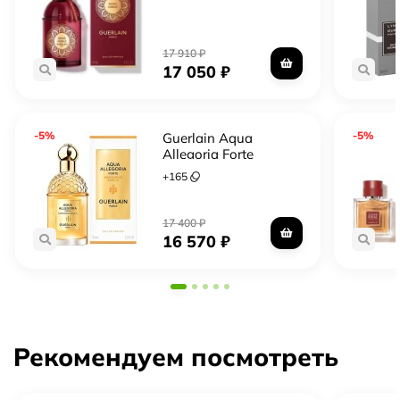
17 910
₽
17 050
₽
-5%
-5%
Guerlain Aqua
Allegoria Forte
Mandarine Basilic
+
165
17 400
₽
16 570
₽
Рекомендуем посмотреть