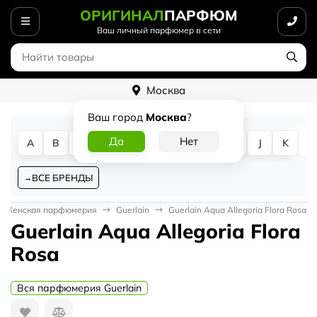
ОРИГИНАЛ
ПАРФЮМ
Ваш личный парфюмер в сети
Москва
Ваш город
Москва
?
A
B
C
D
E
F
G
H
I
J
K
L
ВСЕ БРЕНДЫ
Женская парфюмерия
Guerlain
Guerlain Aqua Allegoria Flora Rosa
Guerlain Aqua Allegoria Flora
Rosa
Вся парфюмерия Guerlain