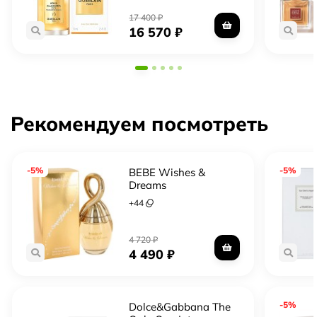
17 400
₽
16 570
₽
Рекомендуем посмотреть
-5%
-5%
BEBE Wishes &
Dreams
+
44
4 720
₽
4 490
₽
-5%
Dolce&Gabbana The