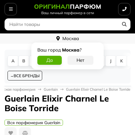
ОРИГИНАЛ
ПАРФЮМ
Ваш личный парфюмер в сети
Москва
Ваш город
Москва
?
A
B
C
D
E
F
G
H
I
J
K
L
ВСЕ БРЕНДЫ
енская парфюмерия
Guerlain
Guerlain Elixir Charnel Le Boise Torride
Guerlain Elixir Charnel Le
Boise Torride
Вся парфюмерия Guerlain