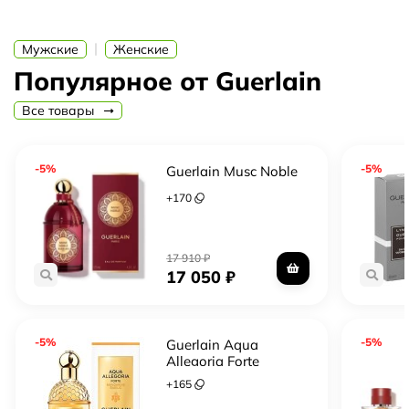
ярких представителей коллекции Guerlain, который
отличается своей уникальностью и неповторимостью.
|
Мужские
Женские
Его ноты древесины создают глубокий и
притягательный аромат, который оставляет
Популярное от Guerlain
незабываемое впечатление.
Все товары
-5%
-5%
Guerlain Musc Noble
+
170
17 910
₽
17 050
₽
-5%
-5%
Guerlain Aqua
Allegoria Forte
Mandarine Basilic
+
165