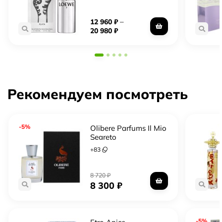
–
12 960
₽
20 980
₽
Рекомендуем посмотреть
-5%
Olibere Parfums Il Mio
Segreto
+
83
8 720
₽
8 300
₽
-5%