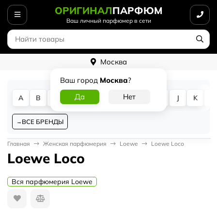
ОРИГИНАЛ
ПАРФЮМ
Ваш личный парфюмер в сети
Москва
Ваш город
Москва
?
A
B
C
D
E
F
G
H
I
J
K
L
ВСЕ БРЕНДЫ
Главная
Женская парфюмерия
Loewe
Loewe Loco
Loewe Loco
Вся парфюмерия Loewe