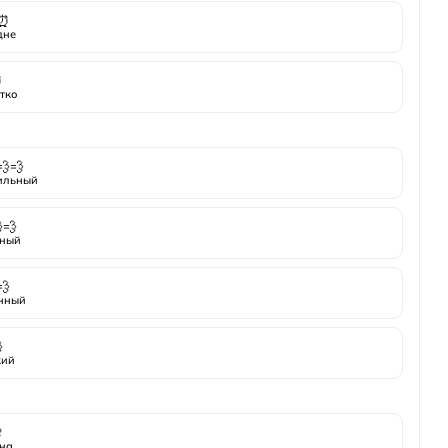
⏰
дне
⏰
тко
💨💨
ильный
💨
ный
💨
нный

кий

на