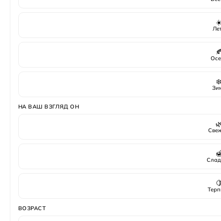
☀
Ле

Осе
❄
Зи
НА ВАШ ВЗГЛЯД ОН

Све

Слад

Терп
ВОЗРАСТ