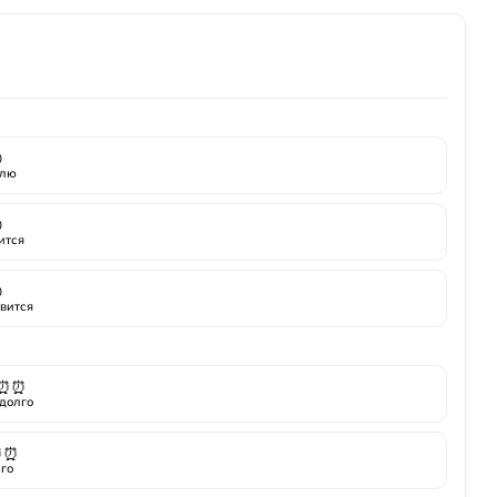
кой упаковке

лю

ится

вится
⏰⏰
долго
⏰⏰
го