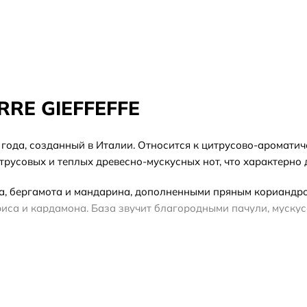
ERRE GIEFFEFFE
 года, созданный в Италии. Относится к цитрусово-ароматиче
трусовых и теплых древесно-мускусных нот, что характерно
а, бергамота и мандарина, дополненными пряным кориандро
ириса и кардамона. База звучит благородными пачули, муску
 дневного и вечернего использования в теплое время года 
ачала познакомиться с ароматом, или на тестер — если пре
водской упаковке.