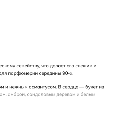
скому семейству, что делает его свежим и
 для парфюмерии середины 90-х.
м и нежным османтусом. В сердце — букет из
сом, амброй, сандаловым деревом и белым
— весной, летом и ранней осенью. При выборе
дпочитаете полноценный флакон без подарочной