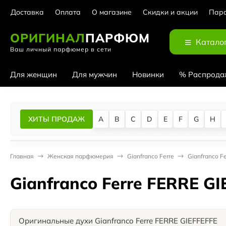
Доставка
Оплата
О магазине
Скидки и акции
Парф
ОРИГИНАЛ
ПАРФЮМ
Катало
Ваш личный парфюмер в сети
Для женщин
Для мужчин
Новинки
% Распрода
ХИТЫ ПРОДАЖ
A
B
C
D
E
F
G
H
Главная
Женская парфюмерия
Gianfranco Ferre
Gianfranco F
Gianfranco Ferre FERRE G
Оригинальные духи Gianfranco Ferre FERRE GIEFFEFFE