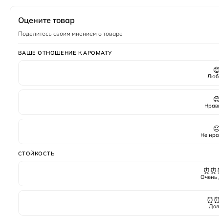
Полный флакон — запечатанный оригинал в заводс
Пол
Женский
Оцените товар
Поделитесь своим мнением о товаре
ВАШЕ ОТНОШЕНИЕ К АРОМАТУ

Люб

Нрав

Не нра
СТОЙКОСТЬ
⏰⏰
Очень 
⏰
Дол