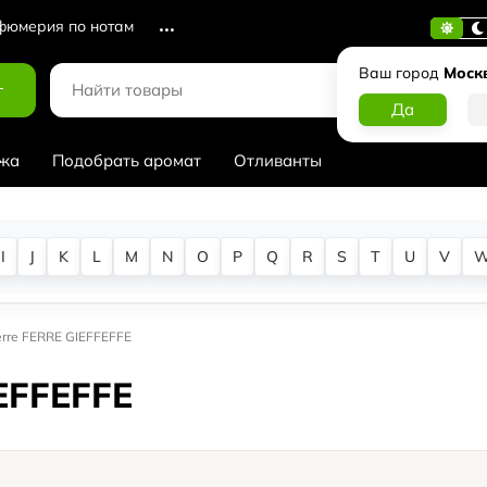
юмерия по нотам
Ваш город
Моск
г
жа
Подобрать аромат
Отливанты
I
J
K
L
M
N
O
P
Q
R
S
T
U
V
erre FERRE GIEFFEFFE
IEFFEFFE