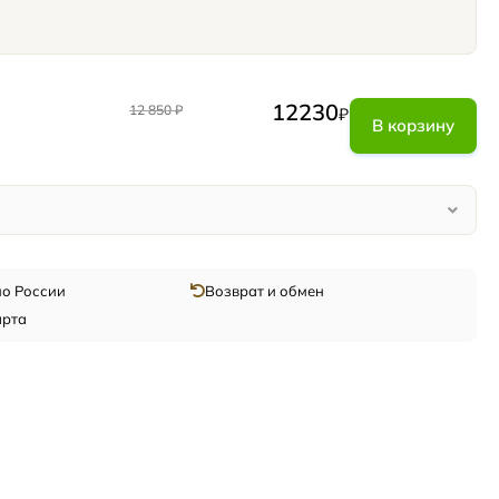
12230
12 850
₽
₽
В корзину
по России
Возврат и обмен
арта