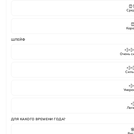
⏰
Сре
Коро
ШЛЕЙФ
💨💨
Очень с
💨
Силь
💨
Умере

Лег
ДЛЯ КАКОГО ВРЕМЕНИ ГОДА?

Вес