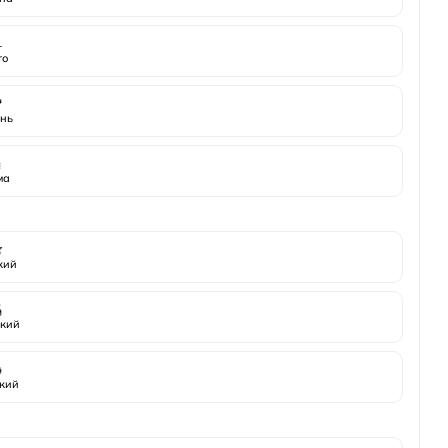
️
то

нь
️
ма

жий

кий

кий