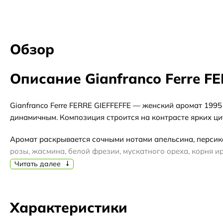
Обзор
Описание Gianfranco Ferre F
Gianfranco Ferre FERRE GIEFFEFFE — женский аромат 1995
динамичным. Композиция строится на контрасте ярких ци
Аромат раскрывается сочными нотами апельсина, персик
розы, жасмина, белой фрезии, мускатного ореха, корня 
кедром, придавая композиции стойкость и глубину.
Читать далее
Благодаря своему характеру, аромат хорошо подойдет для
формата обратите внимание на отливант, если хотите сн
Характеристики
упаковки. В каталоге также доступен полный флакон в за