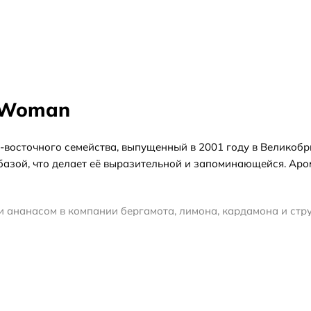
1 Woman
о-восточного семейства, выпущенный в 2001 году в Великобр
 базой, что делает её выразительной и запоминающейся. Аро
и ананасом в компании бергамота, лимона, кардамона и стр
 гвоздика, иланг-иланг, ирис и орхидея, придавая композиц
на и тонка-бобов оставляет тёплый, слегка сладковатый шл
т лучше всего подойдёт для вечерних мероприятий и прох
тестер — полноценный флакон без подарочной упаковки, а п