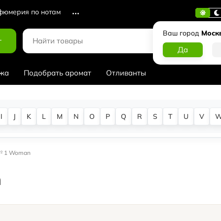
юмерия по нотам
Ваш город
Моск
г
жа
Подобрать аромат
Отливанты
I
J
K
L
M
N
O
P
Q
R
S
T
U
V
n № 1 Woman
n