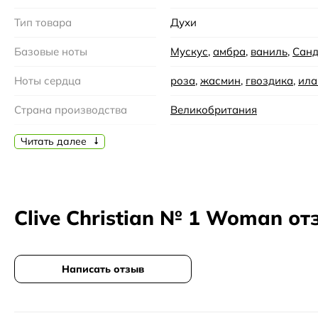
Тип товара
Духи
Пирамида аромата
Базовые ноты
Мускус
,
амбра
,
ваниль
,
Санд
Верхние ноты:
абрикос, кардамон, персик, ананас, б
Ноты сердца
роза
,
жасмин
,
гвоздика
,
ила
Сердечные ноты:
роза, жасмин, гвоздика, иланг-ила
Базовые ноты:
мускус, амбра, ваниль, сандаловое д
Страна производства
Великобритания
Бренд
Clive Christian
Кому подойдёт
Читать далее
Семейство
Цветочные
,
Восточные
Тем, кто ищет женский аромат для вечерних выходо
Время года
Весна, Лето, Осень
Любителям цветочно-восточных композиций с фрук
Clive Christian № 1 Woman о
Для весенне-летне-осеннего сезона
Время суток
Вечер
Ценителям насыщенных, многослойных ароматов с 
Возраст
35-45, 45 и более
Форматы в каталоге
Написать отзыв
Год создания
2001
Отливант — небольшой объём из оригинального фл
Верхние ноты
абрикос
,
кардамон
,
персик
,