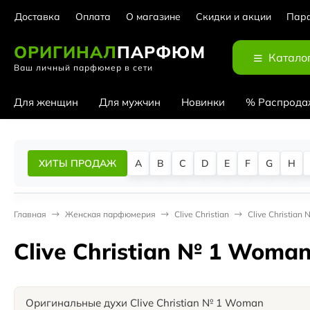
Доставка
Оплата
О магазине
Скидки и акции
Парф
ОРИГИНАЛ
ПАРФЮМ
Катало
Ваш личный парфюмер в сети
Для женщин
Для мужчин
Новинки
% Распрода
ХИТЫ ПРОДАЖ
A
B
C
D
E
F
G
H
Главная
Женская парфюмерия
Clive Christian
Clive Christia
Clive Christian № 1 Woma
Оригинальные духи Clive Christian № 1 Woman