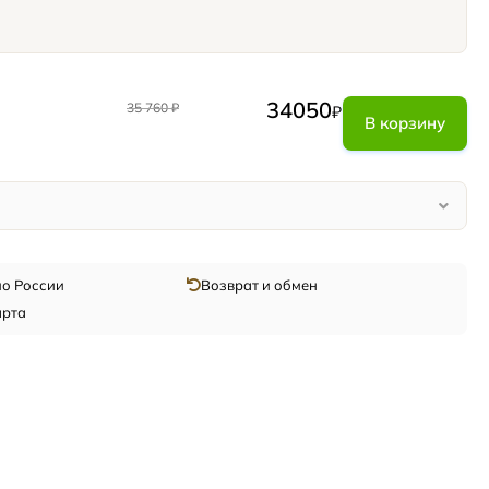
34050
35 760
₽
₽
В корзину
по России
Возврат и обмен
арта