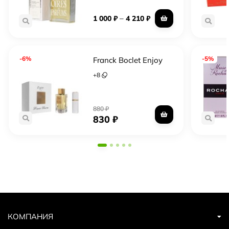
–
1 000
₽
4 210
₽
-6%
-5%
Franck Boclet Enjoy
+
8
880
₽
830
₽
КОМПАНИЯ