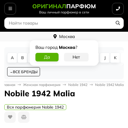
ОРИГИНАЛ
ПАРФЮМ
Ваш личный парфюмер в сети
Москва
Ваш город
Москва
?
A
B
C
D
E
F
G
H
I
J
K
L
ВСЕ БРЕНДЫ
Главная
Женская парфюмерия
Nobile 1942
Nobile 1942 Malia
Nobile 1942 Malia
Вся парфюмерия Nobile 1942