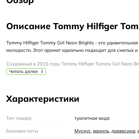
Описание Tommy Hilfiger Tomm
Tommy Hilfiger Tommy Girl Neon Brights - это удивител
молодости. Этот аромат идеально подходит для смелых и 
Созданный в 2015 году, Tommy Hilfiger Tommy Girl Neon 
этим чудесным ароматом на протяжении всего дня. Запах 
Читать далее
подчеркивая вашу индивидуальность и привлекательност
Этот аромат идеально подходит для использования в тепл
Характеристики
Brights прекрасно подчеркнет вашу свежесть и энергию, 
Верхние ноты Tommy Hilfiger Tommy Girl Neon Brights р
Тип товара
туалетная вода
сердечные ноты, в которых преобладает нежность цвето
мягкой древесины, придавая аромату глубину и стойкость
Базовые ноты
Мускус
,
ваниль
,
древесина
,