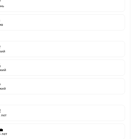

нь
️
ма

жий

кий

кий

 лет
💼
 лет