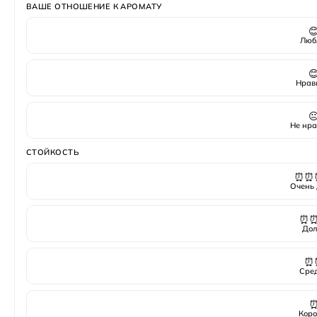
ВАШЕ ОТНОШЕНИЕ К АРОМАТУ

Люб

Нрав

Не нра
СТОЙКОСТЬ
⏰⏰
Очень 
⏰
Дол
⏰
Сре
Коро