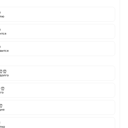

лю

ится

вится
⏰⏰
долго
⏰⏰
го
⏰
дне
⏰
тко