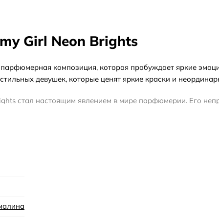
y Girl Neon Brights
ьная парфюмерная композиция, которая пробуждает яркие эмо
стильных девушек, которые ценят яркие краски и неординар
Brights стал настоящим явлением в мире парфюмерии. Его не
Tommy Girl Neon Brights сохраняется на вашей коже даже по
ь.
ые сезоны, когда жизнь наполняется яркими красками и солн
позволяя вам оставаться неповторимой в любой ситуации.
аскрываются свежими аккордами цитрусовых, придающих арома
в апельсина и жасмина. В завершении, базовые ноты раскры
.
малина