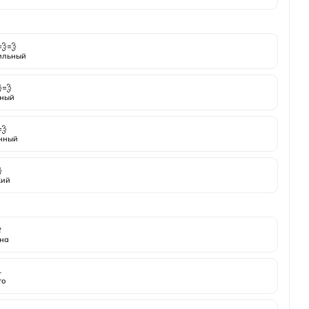
💨💨
ильный
💨
ный
💨
нный

кий

на
️
то