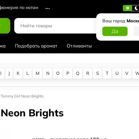
юмерия по нотам
Ваш город
Моск
г
жа
Подобрать аромат
Отливанты
I
J
K
L
M
N
O
P
Q
R
S
T
U
V
 Tommy Girl Neon Brights
 Neon Brights