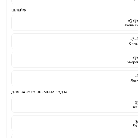
ШЛЕЙФ
💨💨
Очень с
💨
Силь
💨
Умере

Лег
ДЛЯ КАКОГО ВРЕМЕНИ ГОДА?

Вес
☀
Ле