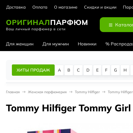
Доставка
Оплата
О магазине
Скидки и акции
Парф
ОРИГИНАЛ
ПАРФЮМ
Катало
Ваш личный парфюмер в сети
Для женщин
Для мужчин
Новинки
% Распрода
ХИТЫ ПРОДАЖ
A
B
C
D
E
F
G
H
Главная
Женская парфюмерия
Tommy Hilfiger
Tommy Hilfiger
Tommy Hilfiger Tommy Girl