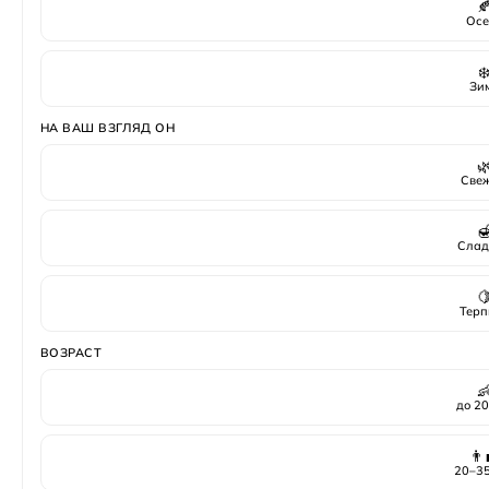

Осе
❄
Зи
НА ВАШ ВЗГЛЯД ОН

Све

Слад

Терп
ВОЗРАСТ

до 20
👨‍
20–35