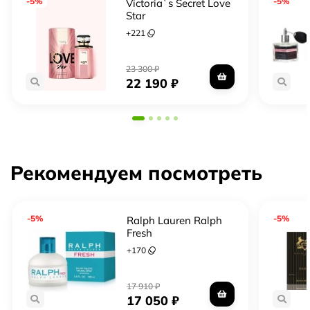
-5%
-5%
Victoria`s Secret Love
Star
+
221
23 300
₽
22 190
₽
Рекомендуем посмотреть
-5%
-5%
Ralph Lauren Ralph
Fresh
+
170
17 910
₽
17 050
₽