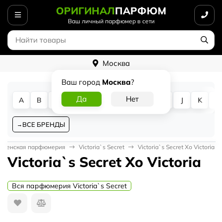
ОРИГИНАЛ
ПАРФЮМ
Ваш личный парфюмер в сети
Москва
Ваш город
Москва
?
A
B
C
D
E
F
G
H
I
J
K
L
ВСЕ БРЕНДЫ
Женская парфюмерия
Victoria`s Secret
Victoria`s Secret Xo Victoria
Victoria`s Secret Xo Victoria
Вся парфюмерия Victoria`s Secret