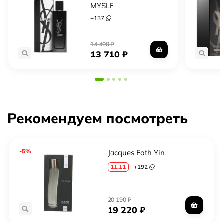
MYSLF
настоящими символами стиля и элегантности.
+
137
14 400
₽
13 710
₽
Рекомендуем посмотреть
-5%
Jacques Fath Yin
11.11
+
192
20 190
₽
19 220
₽