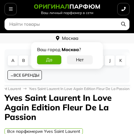
ОРИГИНАЛ
ПАРФЮМ
Ваш личный парфюмер в сети
Москва
Ваш город
Москва
?
A
B
C
D
E
F
G
H
I
J
K
L
ВСЕ БРЕНДЫ
Saint Laurent
Yves Saint Laurent In Love Again Edition Fleur De La Passion
Yves Saint Laurent In Love
Again Edition Fleur De La
Passion
Вся парфюмерия Yves Saint Laurent